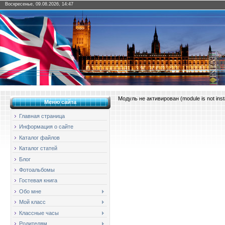
Воскресенье, 09.08.2026, 14:47
Модуль не активирован (module is not insta
Меню сайта
Главная страница
Информация о сайте
Каталог файлов
Каталог статей
Блог
Фотоальбомы
Гостевая книга
Обо мне
Мой класс
Классные часы
Родителям