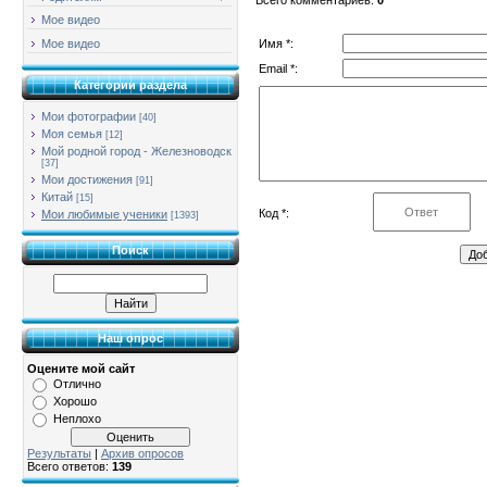
Мое видео
Имя *:
Мое видео
Email *:
Категории раздела
Мои фотографии
[40]
Моя семья
[12]
Мой родной город - Железноводск
[37]
Мои достижения
[91]
Китай
[15]
Код *:
Мои любимые ученики
[1393]
Поиск
Наш опрос
Оцените мой сайт
Отлично
Хорошо
Неплохо
Результаты
|
Архив опросов
Всего ответов:
139