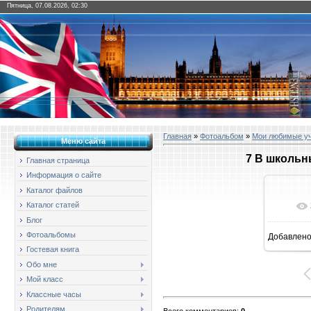
Пятница, 07.08.2026, 02:30
Главная
»
Фотоальбом
»
Мои любимые у
Меню сайта
7 В школьн
Главная страница
Информация о сайте
Каталог файлов
Каталог статей
Блог
Фотоальбомы
Добавлен
16
Гостевая книга
Обо мне
Мой класс
Классные часы
Родителям
Всего комментариев
:
0