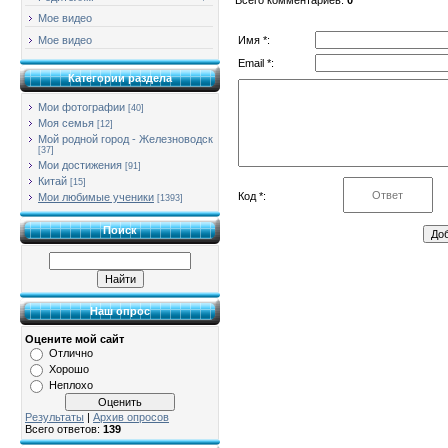
Мое видео
Имя *:
Мое видео
Email *:
Категории раздела
Мои фотографии
[40]
Моя семья
[12]
Мой родной город - Железноводск
[37]
Мои достижения
[91]
Китай
[15]
Код *:
Мои любимые ученики
[1393]
Поиск
Наш опрос
Оцените мой сайт
Отлично
Хорошо
Неплохо
Результаты
|
Архив опросов
Всего ответов:
139