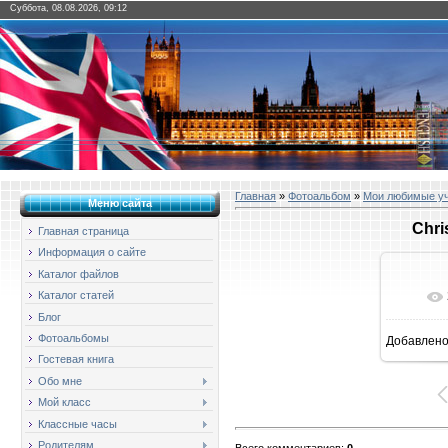
Суббота, 08.08.2026, 09:12
Главная
»
Фотоальбом
»
Мои любимые у
Меню сайта
Chri
Главная страница
Информация о сайте
Каталог файлов
Каталог статей
Блог
Фотоальбомы
Добавлен
1
Гостевая книга
Обо мне
Мой класс
Классные часы
Родителям
Всего комментариев
:
0