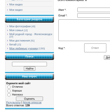
Мое видео
Имя *:
Мое видео
Email *:
Категории раздела
Мои фотографии
[40]
Моя семья
[12]
Мой родной город - Железноводск
[37]
Мои достижения
[91]
Китай
[15]
Код *:
Мои любимые ученики
[1393]
Поиск
Наш опрос
Оцените мой сайт
Отлично
Хорошо
Неплохо
Результаты
|
Архив опросов
Всего ответов:
139