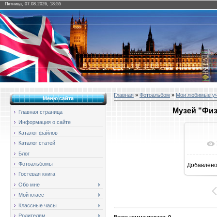
Пятница, 07.08.2026, 18:55
Главная
»
Фотоальбом
»
Мои любимые у
Меню сайта
Музей "Физ
Главная страница
Информация о сайте
Каталог файлов
Каталог статей
Блог
Фотоальбомы
Добавлен
16
Гостевая книга
Обо мне
Мой класс
Классные часы
Родителям
Всего комментариев
:
0