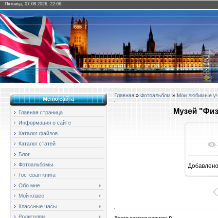
Пятница, 07.08.2026, 22:06
Главная
»
Фотоальбом
»
Мои любимые у
Меню сайта
Музей "Физ
Главная страница
Информация о сайте
Каталог файлов
Каталог статей
Блог
Фотоальбомы
Добавлен
16
Гостевая книга
Обо мне
Мой класс
Классные часы
Родителям
Всего комментариев
:
0