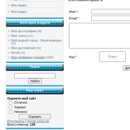
Мое видео
Имя *:
Мое видео
Email *:
Категории раздела
Мои фотографии
[40]
Моя семья
[12]
Мой родной город - Железноводск
[37]
Мои достижения
[91]
Китай
[15]
Код *:
Мои любимые ученики
[1393]
Поиск
Наш опрос
Оцените мой сайт
Отлично
Хорошо
Неплохо
Результаты
|
Архив опросов
Всего ответов:
139