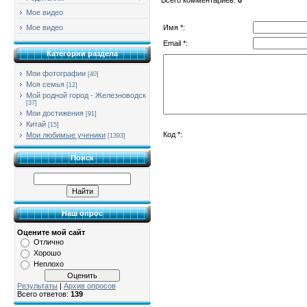
Мое видео
Имя *:
Мое видео
Email *:
Категории раздела
Мои фотографии
[40]
Моя семья
[12]
Мой родной город - Железноводск
[37]
Мои достижения
[91]
Китай
[15]
Код *:
Мои любимые ученики
[1393]
Поиск
Наш опрос
Оцените мой сайт
Отлично
Хорошо
Неплохо
Результаты
|
Архив опросов
Всего ответов:
139