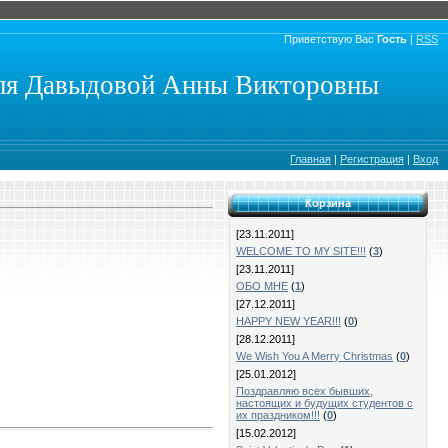
Приветствую Вас
Гость
|
RSS
еля Давыдовой Анны Викторовны
Главная
|
Регистрация
|
Вход
Корзина
[23.11.2011]
WELCOME TO MY SITE!!!
(
3
)
[23.11.2011]
ОБО МНЕ
(
1
)
[27.12.2011]
HAPPY NEW YEAR!!!
(
0
)
[28.12.2011]
We Wish You A Merry Christmas
(
0
)
[25.01.2012]
Поздравляю всех бывших,
настоящих и будущих студентов с
их праздником!!!
(
0
)
[15.02.2012]