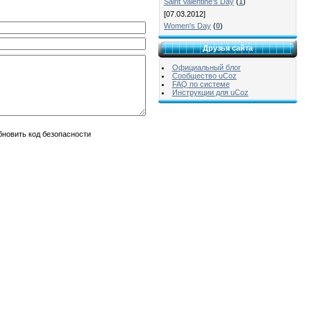
Saint Valentine's Day
(
1
)
[07.03.2012]
Women's Day
(
0
)
Друзья сайта
Официальный блог
Сообщество uCoz
FAQ по системе
Инструкции для uCoz