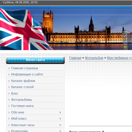
Суббота, 08.08.2026, 19:53
Главная
»
Фотоальбом
»
Мои любимые у
Меню сайта
Главная страница
Информация о сайте
Каталог файлов
Каталог статей
Блог
Фотоальбомы
Гостевая книга
Обо мне
Мой класс
Классные часы
Родителям
Всего комментариев
:
0