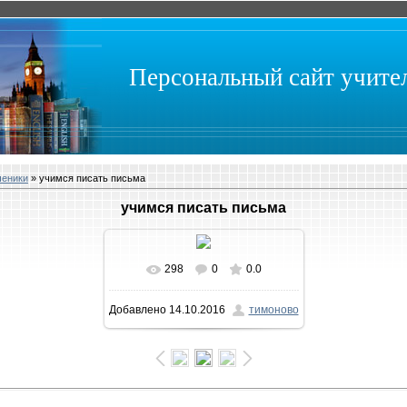
Персональный сайт учит
ченики
» учимся писать письма
учимся писать письма
298
0
0.0
В реальном размере
Добавлено
14.10.2016
тимоново
1600x900
/ 1375.6Kb