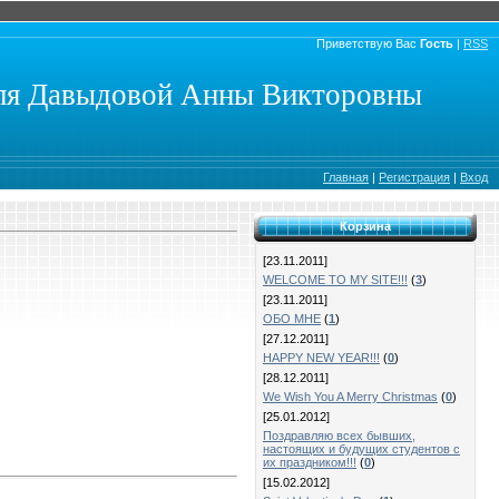
Приветствую Вас
Гость
|
RSS
еля Давыдовой Анны Викторовны
Главная
|
Регистрация
|
Вход
Корзина
[23.11.2011]
WELCOME TO MY SITE!!!
(
3
)
[23.11.2011]
ОБО МНЕ
(
1
)
[27.12.2011]
HAPPY NEW YEAR!!!
(
0
)
[28.12.2011]
We Wish You A Merry Christmas
(
0
)
[25.01.2012]
Поздравляю всех бывших,
настоящих и будущих студентов с
их праздником!!!
(
0
)
[15.02.2012]