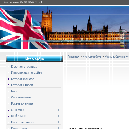
Воскресенье, 09.08.2026, 13:44
Главная
»
Фотоальбом
»
Мои любимые у
Меню сайта
Главная страница
Информация о сайте
Каталог файлов
Каталог статей
Блог
Фотоальбомы
Гостевая книга
Обо мне
Мой класс
Классные часы
Родителям
Всего комментариев
:
0