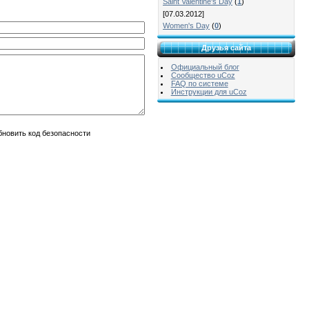
Saint Valentine's Day
(
1
)
[07.03.2012]
Women's Day
(
0
)
Друзья сайта
Официальный блог
Сообщество uCoz
FAQ по системе
Инструкции для uCoz