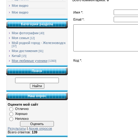
Мое видео
Имя *:
Мое видео
Email *:
Категории раздела
Мои фотографии
[40]
Моя семья
[12]
Мой родной город - Железноводск
[37]
Мои достижения
[91]
Китай
[15]
Код *:
Мои любимые ученики
[1393]
Поиск
Наш опрос
Оцените мой сайт
Отлично
Хорошо
Неплохо
Результаты
|
Архив опросов
Всего ответов:
139