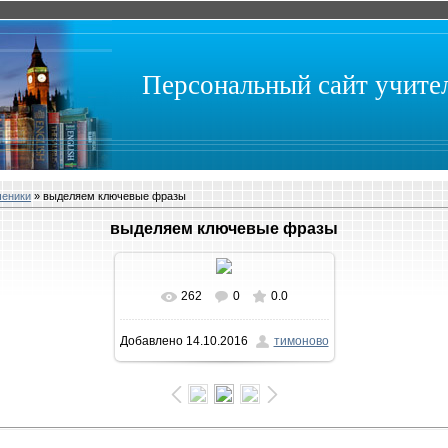
Персональный сайт учит
ченики
» выделяем ключевые фразы
выделяем ключевые фразы
262
0
0.0
В реальном размере
Добавлено
14.10.2016
тимоново
1600x900
/ 1405.4Kb