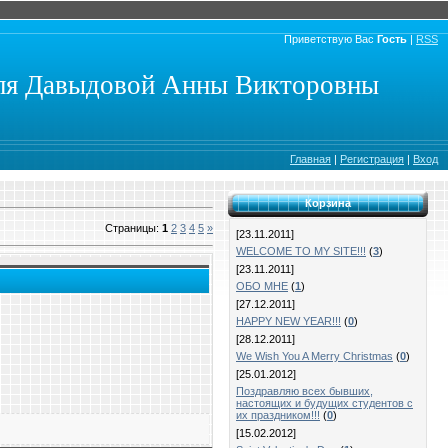
Приветствую Вас
Гость
|
RSS
еля Давыдовой Анны Викторовны
Главная
|
Регистрация
|
Вход
Корзина
Страницы
:
1
2
3
4
5
»
[23.11.2011]
WELCOME TO MY SITE!!!
(
3
)
[23.11.2011]
ОБО МНЕ
(
1
)
[27.12.2011]
HAPPY NEW YEAR!!!
(
0
)
[28.12.2011]
We Wish You A Merry Christmas
(
0
)
[25.01.2012]
Поздравляю всех бывших,
настоящих и будущих студентов с
их праздником!!!
(
0
)
[15.02.2012]