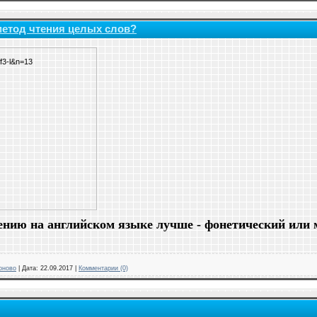
метод чтения целых слов?
ению на английском языке лучше - фонетический или 
оново
|
Дата:
22.09.2017
|
Комментарии (0)