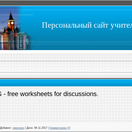
Персональный сайт учит
free worksheets for discussions.
Добавил:
тимоново
|
Дата:
06.11.2017
|
Комментарии (0)