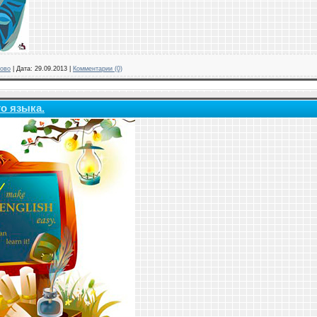
ово
|
Дата:
29.09.2013
|
Комментарии (0)
о языка.