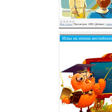
Мои статьи
|
Просмотров:
1859
|
Добавил:
тимон
Игры на уроках английског