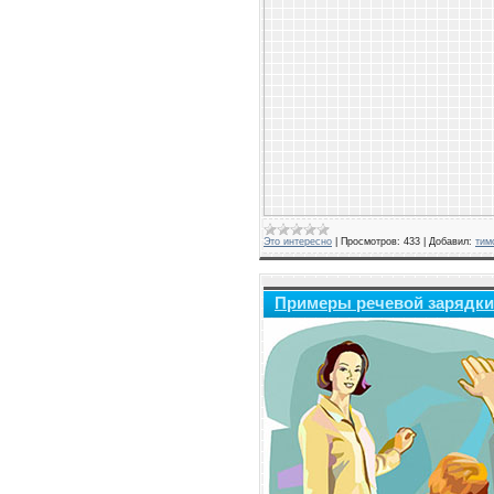
Это интересно
|
Просмотров:
433
|
Добавил:
тим
Примеры речевой зарядки 