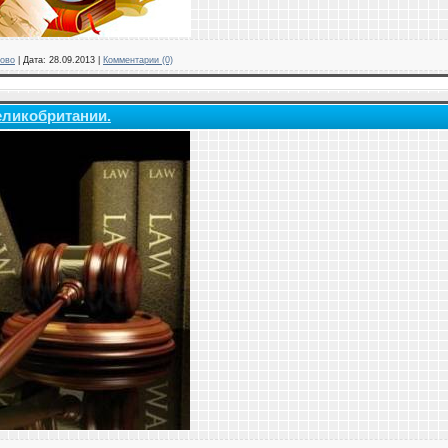
ово
|
Дата:
28.09.2013
|
Комментарии (0)
ликобритании.