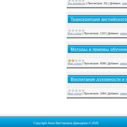
Это интересно
|
Просмотров:
511
|
Добавил:
тим
Транскрипция английского
Мои статьи
|
Просмотров:
1215
|
Добавил:
тимон
Методы и приемы обучения
Мои статьи
|
Просмотров:
9288
|
Добавил:
тимон
Воспитание духовности и 
Мои статьи
|
Просмотров:
1684
|
Добавил:
тимон
Copyright Анна Викторовна Давыдова © 2026