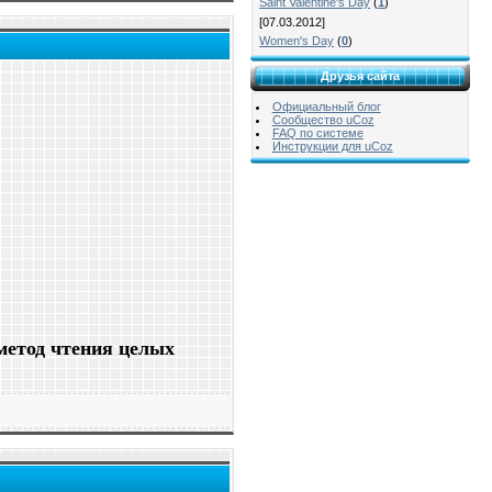
Saint Valentine's Day
(
1
)
[07.03.2012]
Women's Day
(
0
)
Друзья сайта
Официальный блог
Сообщество uCoz
FAQ по системе
Инструкции для uCoz
метод чтения целых