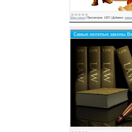
Мои статьи
|
Просмотров:
1357
|
Добавил:
тимон
Самые нелепые законы Ве