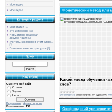
Мое видео
Фонетический метод или 
Мое видео
Категории раздела
Мои статьи
[11]
Это интересно
[28]
Нормативно-правовая
документация
[3]
Учитель, как много в этом слове...
[5]
Полезные интернет-ресурсы
[3]
Поиск
Наш опрос
Какой метод обучения чт
слов?
Оцените мой сайт
Отлично
Хорошо
Это интересно
|
Просмотров:
374
|
Добавил:
тим
Неплохо
Результаты
|
Архив опросов
Всего ответов:
139
Оксфордский университет