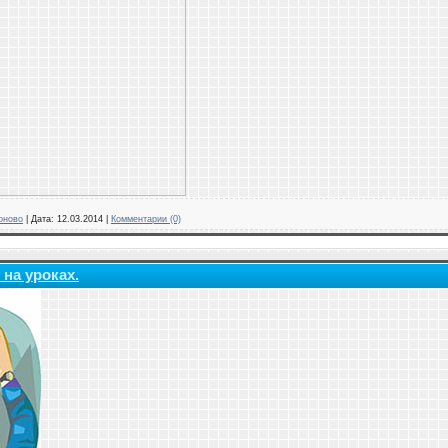
оново
|
Дата:
12.03.2014
|
Комментарии (0)
на уроках.