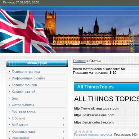
Пятница, 07.08.2026, 10:55
Главная
»
Статьи
Меню сайта
Всего материалов в каталоге
:
50
Главная страница
Показано материалов
:
1-10
Информация о сайте
Каталог файлов
All ThingsTopics
Каталог статей
ALL THINGS TOPICS - 
Блог
Фотоальбомы
http://www.allthingstopics.com
Гостевая книга
https://esldiscussions.com
Обо мне
https://en.islcollective.com
Мой класс
Классные часы
Полезные интернет-ресурсы
|
Просмотров:
360
|
Родителям