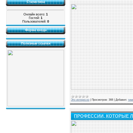
Статистика
Онлайн всего:
1
Гостей:
1
Пользователей:
0
Форма входа
Полезные ссылки
Это интересно
|
Просмотров:
368
|
Добавил:
тим
ПРОФЕССИИ, КОТОРЫЕ Л