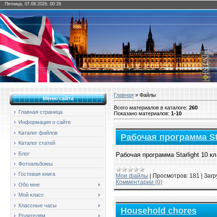
Пятница, 07.08.2026, 00:28
Главная
»
Файлы
Меню сайта
Всего материалов в каталоге
:
260
Главная страница
Показано материалов
:
1-10
Информация о сайте
Каталог файлов
Рабочая программа Sta
Каталог статей
Блог
Рабочая программа Starlight 10 кл
Фотоальбомы
Гостевая книга
Мои файлы
|
Просмотров:
181
|
Загр
Комментарии (0)
Обо мне
Мой класс
Классные часы
Household chores
Родителям