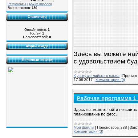
Результаты
|
Архив опросов
Всего ответов:
139
Статистика
Онлайн всего:
1
Гостей:
1
Пользователей:
0
Форма входа
Здесь вы можете най
с удовольствием буд
Полезные ссылки
К уроку английского языка
|
Просмот
17.09.2017
|
Комментарии (0)
Рабочая программа 1 
Здесь вы можете найти поясните
планирование по фгос.
Мои файлы
|
Просмотров:
388
|
Загр
Комментарии (0)