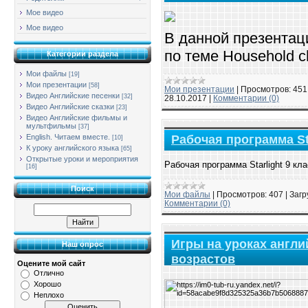
Мое видео
Мое видео
В данной презентац
по теме Household c
Категории раздела
Мои файлы
[19]
Мои презентации
[58]
Мои презентации
|
Просмотров:
451
Видео Английские песенки
[32]
28.10.2017
|
Комментарии (0)
Видео Английские сказки
[23]
Видео Английские фильмы и
мультфильмы
[37]
Рабочая программа Sta
English. Читаем вместе.
[10]
К уроку английского языка
[65]
Открытые уроки и мероприятия
Рабочая программа Starlight 9 кла
[16]
Поиск
Мои файлы
|
Просмотров:
407
|
Загр
Комментарии (0)
Игры на уроках англи
Наш опрос
возрастов
Оцените мой сайт
Отлично
Хорошо
Неплохо