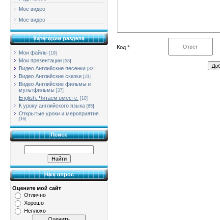
Мое видео
Мое видео
Категории раздела
Код *:
Мои файлы
[19]
Мои презентации
[58]
Видео Английские песенки
[32]
Видео Английские сказки
[23]
Видео Английские фильмы и
мультфильмы
[37]
English. Читаем вместе.
[10]
К уроку английского языка
[65]
Открытые уроки и мероприятия
[16]
Поиск
Наш опрос
Оцените мой сайт
Отлично
Хорошо
Неплохо