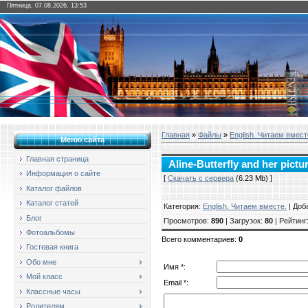
Пятница, 07.08.2026, 13:53
Главная
»
Файлы
»
English. Читаем вмест
Меню сайта
Главная страница
Aline-Butterfly and her pictur
Информация о сайте
[
Скачать с сервера
(6.23 Mb) ]
Каталог файлов
Каталог статей
Категория
:
English. Читаем вместе.
|
Доб
Блог
Просмотров
:
890
|
Загрузок
:
80
|
Рейтинг
Фотоальбомы
Всего комментариев
:
0
Гостевая книга
Обо мне
Имя *:
Мой класс
Email *:
Классные часы
Родителям