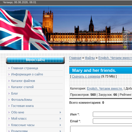
Четверг, 06.08.2026, 06:01
Главная
»
Файлы
»
English. Читаем вмест
Меню сайта
Главная страница
Mary and her friends.
Информация о сайте
[
Скачать с сервера
(9.73 Mb) ]
Каталог файлов
Каталог статей
Категория
:
English. Читаем вместе.
|
Доб
Блог
Просмотров
:
560
|
Загрузок
:
66
|
Рейтинг
Фотоальбомы
Всего комментариев
:
0
Гостевая книга
Обо мне
Имя *:
Мой класс
Email *:
Классные часы
Родителям