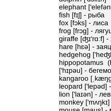
elephant ['elеfən
fish [fɪʃ] - рыба
fox [fɔks] - лиса
frog [frɔg] - ляг
giraffe [ʤɪ'rɑːf]
hare [hɛə] - зая
hedgehog ['heʤh
hippopotamus (h
['hɪpəu] - бегем
kangaroo [ˌkæŋg(
leopard ['lepəd]
lion ['laɪən] - лев
monkey ['mʌŋkɪ]
mouse [maus] -