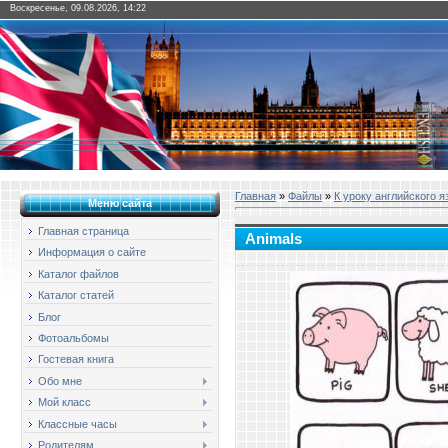
Воскресенье, 09.08.2026, 14:22
Главная
»
Файлы
»
К уроку английского я
Меню сайта
Главная страница
Animals
Информация о сайте
Каталог файлов
Каталог статей
Блог
Фотоальбомы
Гостевая книга
Обо мне
Мой класс
Классные часы
Родителям