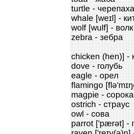
turtle - черепах
whale [weɪl] - ки
wolf [wulf] - волк
zebra - зебра
chicken (hen)] -
dove - голубь
eagle - орел
flamingo [flə'mɪ
magpie - сорока
ostrich - страус
owl - сова
parrot ['pærət] -
raven ['reɪv(ə)n]