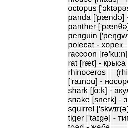
octopus ['ɔktəpə
panda ['pændə] 
panther ['pænθə
penguin ['peŋgw
polecat - хорек
raccoon [rə'kuːn]
rat [ræt] - крыса
rhinoceros (rhi
['raɪnəu] - носор
shark [ʃɑːk] - ак
snake [sneɪk] - 
squirrel ['skwɪr(ə
tiger ['taɪgə] - ти
toad - жаба