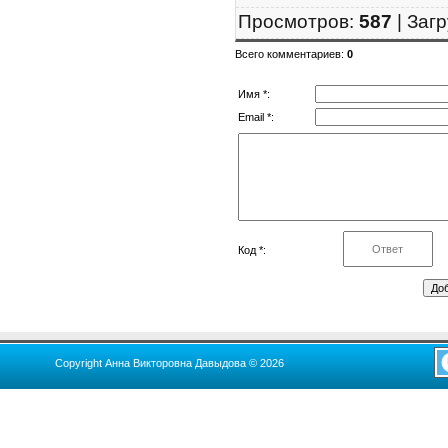
Просмотров
:
587
|
Загр
Всего комментариев
:
0
Имя *:
Email *:
Код *:
Copyright Анна Викторовна Давыдова © 2026