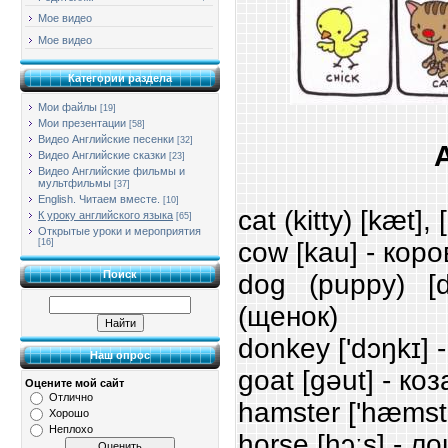
Мое видео
Мое видео
Категории раздела
Мои файлы
[19]
Мои презентации
[58]
Видео Английские песенки
[32]
Видео Английские сказки
[23]
Видео Английские фильмы и
мультфильмы
[37]
English. Читаем вместе.
[10]
cat (kitty) [kæt],
К уроку английского языка
[65]
Открытые уроки и мероприятия
cow [kau] - коро
[16]
Поиск
dog (puppy) [d
(щенок)
donkey ['dɔŋkɪ] 
Наш опрос
goat [gəut] - коз
Оцените мой сайт
Отлично
hamster ['hæmst
Хорошо
Неплохо
horse [hɔːs] - л