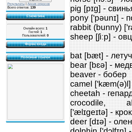
Результаты
|
Архив опросов
pig [pɪg] - свинь
Всего ответов:
139
pony ['pəunɪ] - 
Статистика
rabbit (bunny) ['r
Онлайн всего:
1
Гостей:
1
sheep [ʃiːp] - ов
Пользователей:
0
Форма входа
bat [bæt] - лет
Полезные ссылки
bear [bɛə] - мед
beaver - бобер
camel ['kæm(ə)l
cheetah - гепар
crocodile, all
['ælɪgeɪtə] - кр
deer [dɪə] - оле
dolphin ['dɔlfɪn]