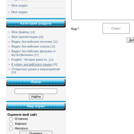
Мое видео
Мое видео
Категории раздела
Код *:
Мои файлы
[19]
Мои презентации
[58]
Видео Английские песенки
[32]
Видео Английские сказки
[23]
Видео Английские фильмы и
мультфильмы
[37]
English. Читаем вместе.
[10]
К уроку английского языка
[65]
Открытые уроки и мероприятия
[16]
Поиск
Наш опрос
Оцените мой сайт
Отлично
Хорошо
Неплохо