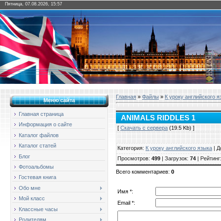
Пятница, 07.08.2026, 15:57
Главная
»
Файлы
»
К уроку английского я
Меню сайта
Главная страница
ANIMALS RIDDLES 1
Информация о сайте
[
Скачать с сервера
(19.5 Kb) ]
Каталог файлов
Каталог статей
Категория
:
К уроку английского языка
|
Д
Блог
Просмотров
:
499
|
Загрузок
:
74
|
Рейтинг
Фотоальбомы
Всего комментариев
:
0
Гостевая книга
Обо мне
Имя *:
Мой класс
Email *:
Классные часы
Родителям