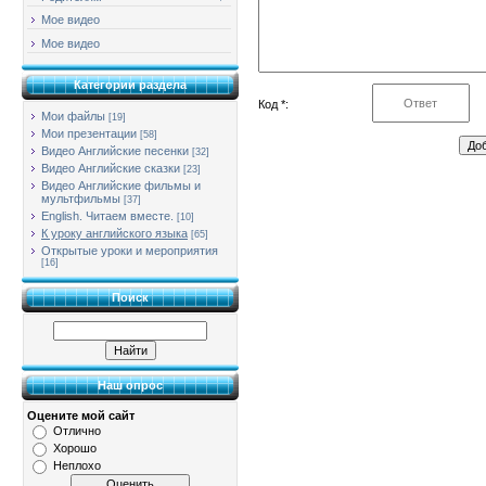
Мое видео
Мое видео
Категории раздела
Код *:
Мои файлы
[19]
Мои презентации
[58]
Видео Английские песенки
[32]
Видео Английские сказки
[23]
Видео Английские фильмы и
мультфильмы
[37]
English. Читаем вместе.
[10]
К уроку английского языка
[65]
Открытые уроки и мероприятия
[16]
Поиск
Наш опрос
Оцените мой сайт
Отлично
Хорошо
Неплохо