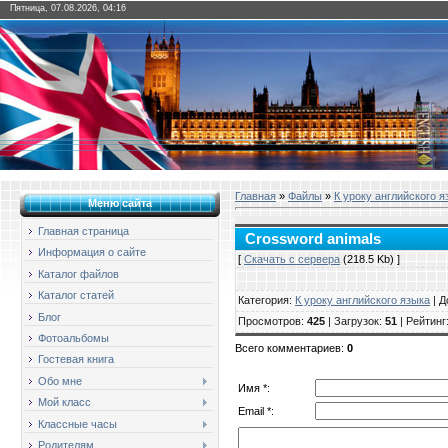
Пятница, 07.08.2026, 04:16
Главная
»
Файлы
»
К уроку английского я
Меню сайта
Главная страница
Crossword animals
Информация о сайте
[
Скачать с сервера
(218.5 Kb) ]
Каталог файлов
Каталог статей
Категория
:
К уроку английского языка
|
Д
Блог
Просмотров
:
425
|
Загрузок
:
51
|
Рейтинг
Фотоальбомы
Всего комментариев
:
0
Гостевая книга
Обо мне
Имя *:
Мой класс
Email *:
Классные часы
Родителям