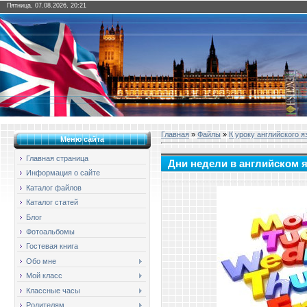
Пятница, 07.08.2026, 20:21
Главная
»
Файлы
»
К уроку английского я
Меню сайта
Главная страница
Дни недели в английском 
Информация о сайте
Каталог файлов
Каталог статей
Блог
Фотоальбомы
Гостевая книга
Обо мне
Мой класс
Классные часы
Родителям