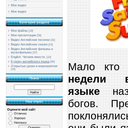
Мое видео
Мое видео
Категории раздела
Мои файлы
[19]
Мои презентации
[58]
Видео Английские песенки
[32]
Видео Английские сказки
[23]
Видео Английские фильмы и
мультфильмы
[37]
English. Читаем вместе.
[10]
К уроку английского языка
[65]
Мало кто 
Открытые уроки и мероприятия
[16]
недели 
Поиск
языке
наз
богов. Пр
Наш опрос
Оцените мой сайт
поклонялис
Отлично
Хорошо
Неплохо
они были я