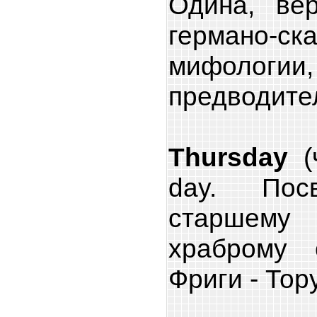
Одина, вер
германо-ск
мифолог
предводите
Thursday
(ч
day. Пос
старшем
храброму
Фриги - Тору