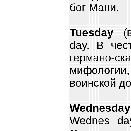
бог Мани.
Tuesday
(в
day. В чес
германо-ск
мифологии,
воинской до
Wednesday
Wednes day