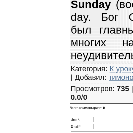
Sunday
(во
day. Бог С
был главн
многих н
неудивител
Категория
:
К урок
|
Добавил
:
тимон
Просмотров
:
735
0.0
/
0
Всего комментариев
:
0
Имя *:
Email *: