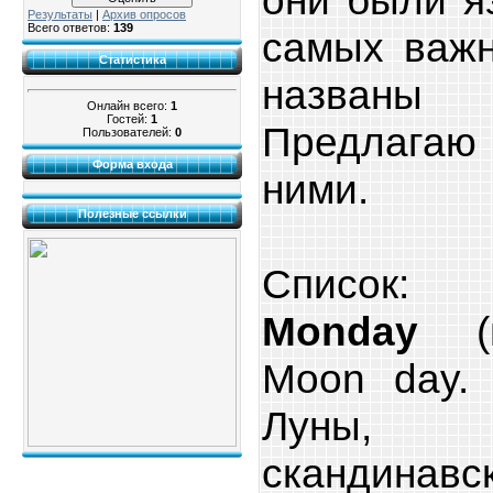
Результаты
|
Архив опросов
Всего ответов:
139
самых важн
Статистика
названы
Онлайн всего:
1
Гостей:
1
Предлагаю 
Пользователей:
0
Форма входа
ними.
Полезные ссылки
Список:
Monday
(п
Moon day. 
Луны, 
скандинав