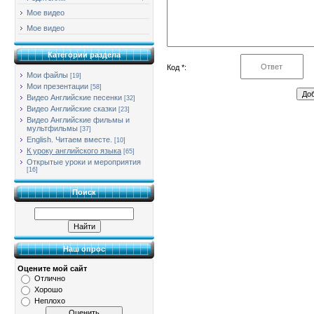
Мое видео
Мое видео
Категории раздела
Код *:
Мои файлы
[19]
Мои презентации
[58]
Видео Английские песенки
[32]
Видео Английские сказки
[23]
Видео Английские фильмы и
мультфильмы
[37]
English. Читаем вместе.
[10]
К уроку английского языка
[65]
Открытые уроки и мероприятия
[16]
Поиск
Наш опрос
Оцените мой сайт
Отлично
Хорошо
Неплохо