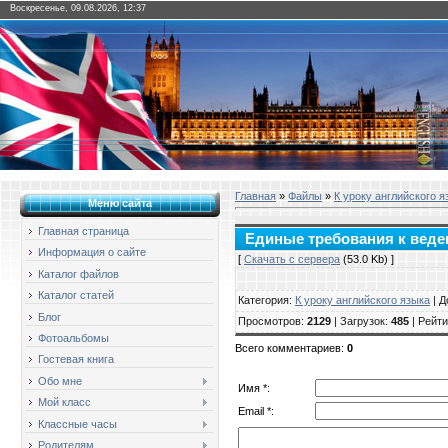
Воскресенье, 09.08.2026, 12:37
Главная
»
Файлы
»
К уроку английского я
Меню сайта
Главная страница
Единые требования к веде
Информация о сайте
[
Скачать с сервера
(53.0 Kb) ]
Каталог файлов
Каталог статей
Категория
:
К уроку английского языка
|
Д
Блог
Просмотров
:
2129
|
Загрузок
:
485
|
Рейти
Фотоальбомы
Всего комментариев
:
0
Гостевая книга
Обо мне
Имя *:
Мой класс
Email *:
Классные часы
Родителям