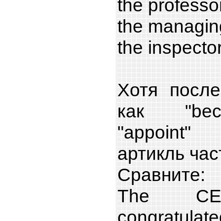
the professo
the managing
the inspector
Хотя после
как "beco
"appoint"
артикль час
Сравните:
The CEO
congratul