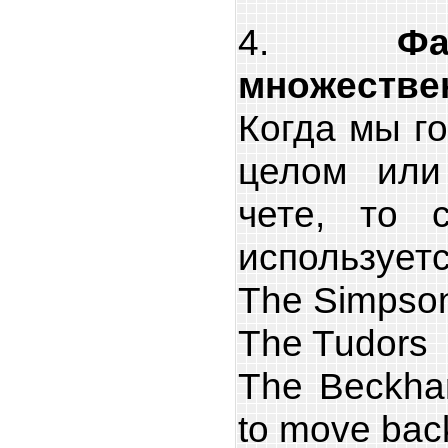
4.
Ф
множестве
Когда мы г
целом или
чете, то 
используетс
The Simpso
The Tudors
The Beckha
to move bac