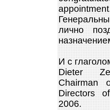
appointment
Генераль
лично поз
назначением
И с глаголо
Dieter Z
Chairman o
Directors 
2006.