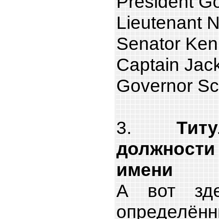
President G
Lieutenant 
Senator Ke
Captain Jac
Governor S
3.
Тит
должност
имени
А вот зд
определённ