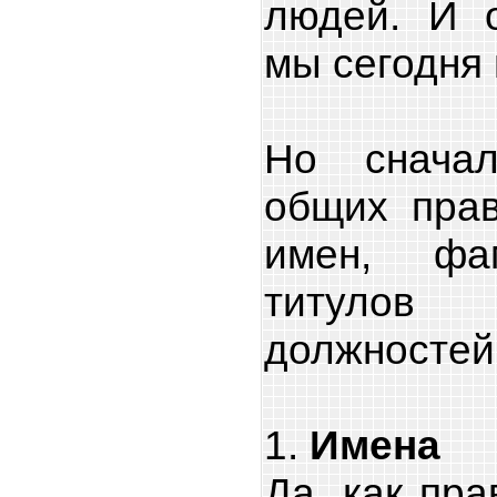
людей. И о
мы сегодня
Но сначал
общих прав
имен, фам
титулов
должностей
1.
Имена
Да, как пра