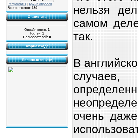
Результаты
|
Архив опросов
нельзя дел
Всего ответов:
139
Статистика
самом деле
Онлайн всего:
1
так.
Гостей:
1
Пользователей:
0
Форма входа
В английско
Полезные ссылки
случаев
опред
неопредел
очень даже
использов