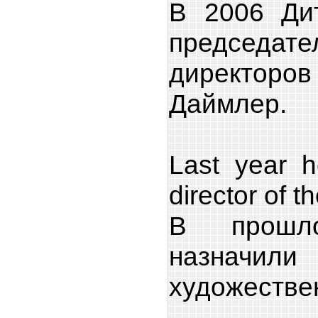
В 2006 Ди
председа
директо
Даймлер.
Last year 
director of 
В прошл
назначил
художествен