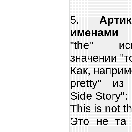
5.
Арти
именами
"the" ис
значении "то
Как, наприме
pretty" из
Side Story":
This is not 
Это не та 