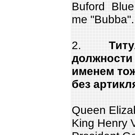
Buford Blue
me "Bubba"..
2.
Тит
должности 
именем тож
без артикл
Queen Eliza
King Henry V