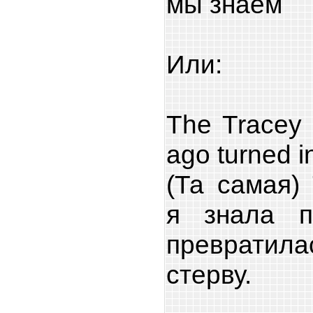
мы знаем
Или:
The Tracey 
ago turned in
(Та самая)
я знала п
превратил
стерву.