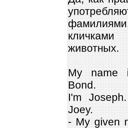
употребляю
фамилиями
кличкам
животных.
My name i
Bond.
I'm Joseph
Joey.
- My given 