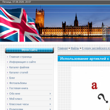
Пятница, 07.08.2026, 20:07
Главная
»
Файлы
»
К уроку английского я
Меню сайта
Главная страница
Использование артиклей с
Информация о сайте
Каталог файлов
Каталог статей
Блог
Фотоальбомы
Гостевая книга
Обо мне
Мой класс
Классные часы
Родителям