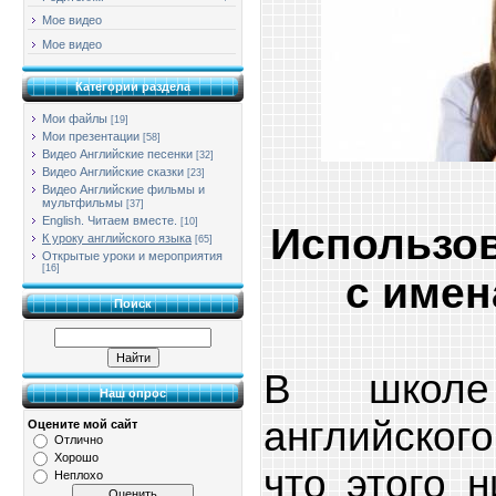
Мое видео
Мое видео
Категории раздела
Мои файлы
[19]
Мои презентации
[58]
Видео Английские песенки
[32]
Видео Английские сказки
[23]
Видео Английские фильмы и
мультфильмы
[37]
English. Читаем вместе.
[10]
Использов
К уроку английского языка
[65]
Открытые уроки и мероприятия
[16]
с имен
Поиск
В школе
Наш опрос
английског
Оцените мой сайт
Отлично
Хорошо
что этого 
Неплохо