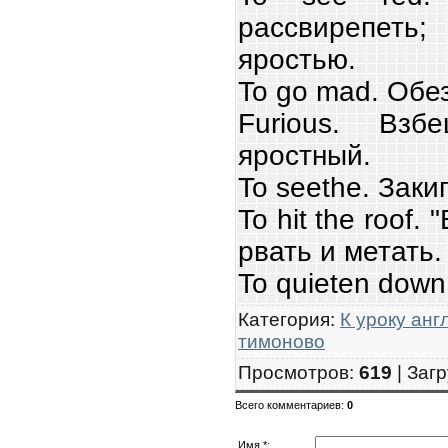
рассвирепеть
яростью.
To go mad. Обе
Furious. Взб
яростный.
To seethe. Закип
To hit the roof.
рвать и метать.
To quieten down
Категория
:
К уроку анг
тимоново
Просмотров
:
619
|
Загр
Всего комментариев
:
0
Имя *: