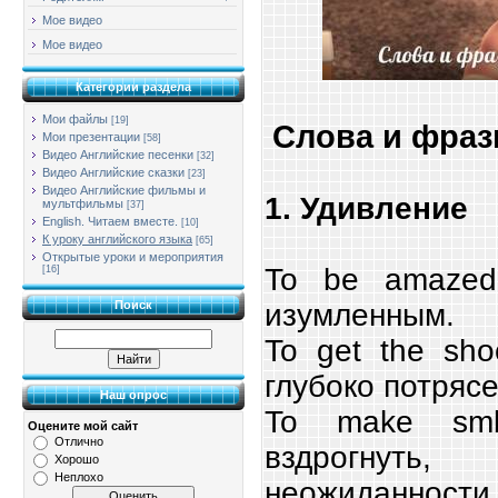
Мое видео
Мое видео
Категории раздела
Мои файлы
[19]
Слова и фраз
Мои презентации
[58]
Видео Английские песенки
[32]
Видео Английские сказки
[23]
Видео Английские фильмы и
1. Удивление
мультфильмы
[37]
English. Читаем вместе.
[10]
К уроку английского языка
[65]
Открытые уроки и мероприятия
To be amazed
[16]
изумленным.
Поиск
To get the shoc
глубоко потряс
Наш опрос
To make smb
Оцените мой сайт
Отлично
вздрогнуть,
Хорошо
Неплохо
неожиданности, 