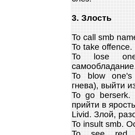
3. Злость
To call smb nam
To take offence
To lose one
самообладание
To blow one's
гнева), выйти и
To go berserk.
прийти в ярость
Livid. Злой, ра
To insult smb. 
To see red.