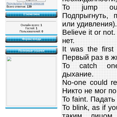
Результаты
|
Архив опросов
To jump ou
Всего ответов:
139
Подпрыгнуть, п
Статистика
или удивления).
Онлайн всего:
1
Гостей:
1
Believe it or no
Пользователей:
0
нет.
Форма входа
It was the first
Полезные ссылки
Первый раз в ж
To catch one
дыхание.
No-one could rea
Никто не мог п
To faint. Падать
To blink, as if 
таким лицом,