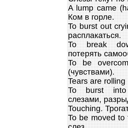
A lump came (ha
Ком в горле.
To burst out cr
расплакаться.
To break do
потерять самоо
To be overco
(чувствами).
Tears are rollin
To burst into
слезами, разры
Touching. Трога
To be moved to 
слез.