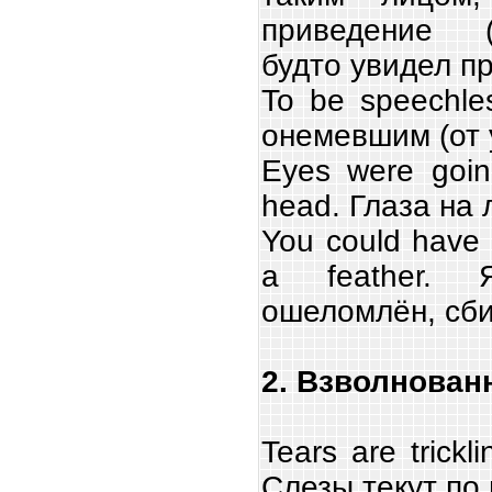
приведение (
будто увидел п
To be speechle
онемевшим (от 
Eyes were goin
head. Глаза на 
You could have
a feather.
ошеломлён, сбит
2. Взволнован
Tears are trick
Слезы текут по