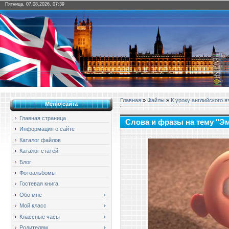
Пятница, 07.08.2026, 07:39
Главная
»
Файлы
»
К уроку английского я
Меню сайта
Главная страница
Слова и фразы на тему "Э
Информация о сайте
Каталог файлов
Каталог статей
Блог
Фотоальбомы
Гостевая книга
Обо мне
Мой класс
Классные часы
Родителям