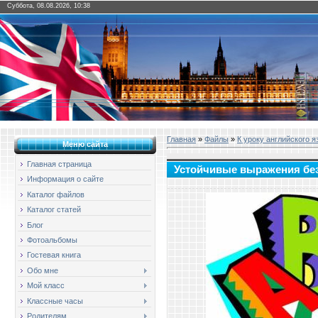
Суббота, 08.08.2026, 10:38
Главная
»
Файлы
»
К уроку английского я
Меню сайта
Главная страница
Устойчивые выражения без
Информация о сайте
Каталог файлов
Каталог статей
Блог
Фотоальбомы
Гостевая книга
Обо мне
Мой класс
Классные часы
Родителям