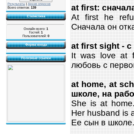
Результаты
|
Архив опросов
at first: сначал
Всего ответов:
139
At first he ref
Статистика
Сначала он отк
Онлайн всего:
1
Гостей:
1
Пользователей:
0
at first sight -
Форма входа
It was love at 
Полезные ссылки
любовь с первог
at home, at sch
школе, на рабо
She is at home.
Her husband is a
Ее сын в школе.