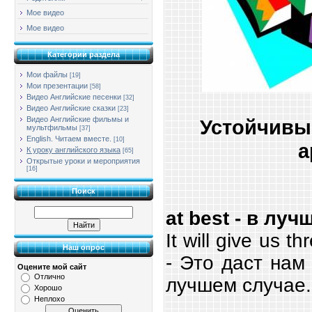
Мое видео
Мое видео
Категории раздела
Мои файлы
[19]
Мои презентации
[58]
Видео Английские песенки
[32]
Видео Английские сказки
[23]
Видео Английские фильмы и
Устойчивы
мультфильмы
[37]
English. Читаем вместе.
[10]
а
К уроку английского языка
[65]
Открытые уроки и мероприятия
[16]
Поиск
at best - в лу
It will give us t
Наш опрос
- Это даст нам
Оцените мой сайт
Отлично
лучшем случае.
Хорошо
Неплохо