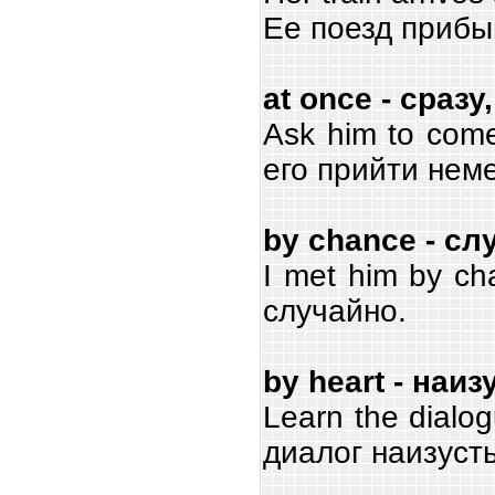
Ее поезд прибы
at once - cраз
Ask him to come
его прийти нем
by chance - сл
I met him by ch
случайно.
by heart - наиз
Learn the dialo
диалог наизусть