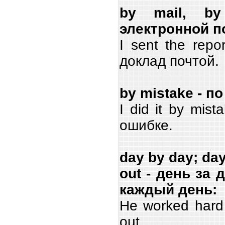
by mail, by
электронной п
I sent the repo
доклад почтой.
by mistake - п
I did it by mis
ошибке.
day by day; day
out - день за 
каждый день:
He worked hard a
out.