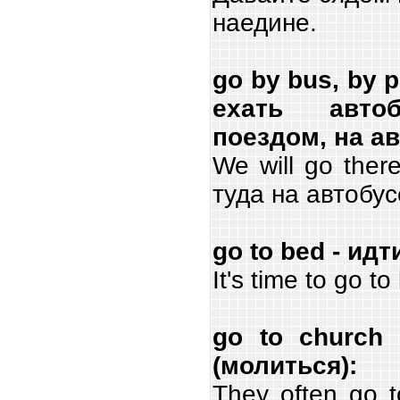
наедине.
go by bus, by pl
ехать автоб
поездом, на а
We will go ther
туда на автобус
go to bed - идт
It's time to go t
go to church
(молиться):
They often go t