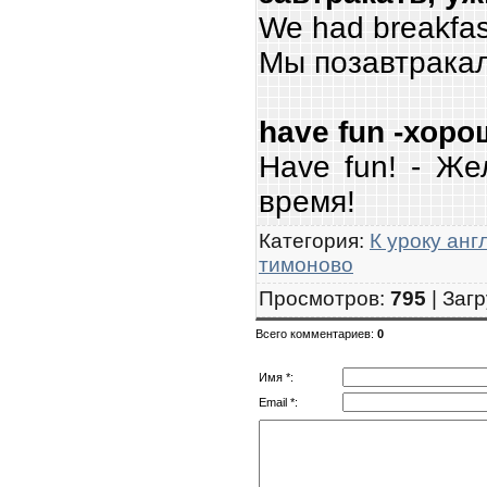
We had breakfast
Мы позавтракал
have fun -хор
Have fun! - Ж
время!
Категория
:
К уроку анг
тимоново
Просмотров
:
795
|
Загр
Всего комментариев
:
0
Имя *:
Email *: