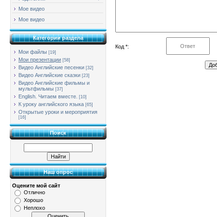
Мое видео
Мое видео
Категории раздела
Код *:
Мои файлы
[19]
Мои презентации
[58]
Видео Английские песенки
[32]
Видео Английские сказки
[23]
Видео Английские фильмы и
мультфильмы
[37]
English. Читаем вместе.
[10]
К уроку английского языка
[65]
Открытые уроки и мероприятия
[16]
Поиск
Наш опрос
Оцените мой сайт
Отлично
Хорошо
Неплохо