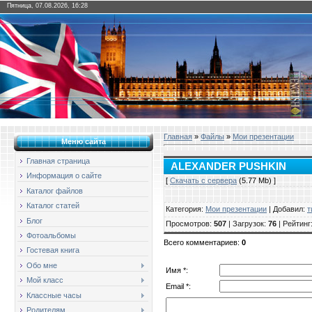
Пятница, 07.08.2026, 16:28
Главная
»
Файлы
»
Мои презентации
Меню сайта
Главная страница
ALEXANDER PUSHKIN
Информация о сайте
[
Скачать с сервера
(5.77 Mb) ]
Каталог файлов
Каталог статей
Категория
:
Мои презентации
|
Добавил
:
т
Блог
Просмотров
:
507
|
Загрузок
:
76
|
Рейтинг
Фотоальбомы
Всего комментариев
:
0
Гостевая книга
Обо мне
Имя *:
Мой класс
Email *:
Классные часы
Родителям