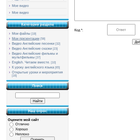
Мое видео
Мое видео
Категории раздела
Код *:
Мои файлы
[19]
Мои презентации
[58]
Видео Английские песенки
[32]
Видео Английские сказки
[23]
Видео Английские фильмы и
мультфильмы
[37]
English. Читаем вместе.
[10]
К уроку английского языка
[65]
Открытые уроки и мероприятия
[16]
Поиск
Наш опрос
Оцените мой сайт
Отлично
Хорошо
Неплохо