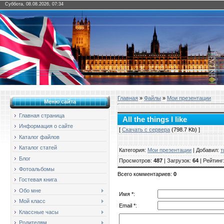
Суббота, 08.08.2026, 07:34
Главная
»
Файлы
»
Мои презентации
Меню сайта
Главная страница
All the things I like
Информация о сайте
[
Скачать с сервера
(798.7 Kb) ]
Каталог файлов
Каталог статей
Категория
:
Мои презентации
|
Добавил
:
т
Блог
Просмотров
:
487
|
Загрузок
:
64
|
Рейтинг
Фотоальбомы
Всего комментариев
:
0
Гостевая книга
Обо мне
Имя *:
Мой класс
Email *:
Классные часы
Родителям