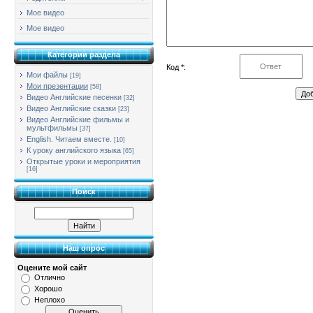
Мое видео
Мое видео
Категории раздела
Код *:
Мои файлы
[19]
Мои презентации
[58]
Видео Английские песенки
[32]
Видео Английские сказки
[23]
Видео Английские фильмы и
мультфильмы
[37]
English. Читаем вместе.
[10]
К уроку английского языка
[65]
Открытые уроки и мероприятия
[16]
Поиск
Наш опрос
Оцените мой сайт
Отлично
Хорошо
Неплохо