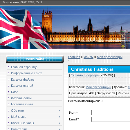
Воскресенье, 09.08.2026, 05:11
Главная
»
Файлы
»
Мои презентации
Меню сайта
Главная страница
Christmas Traditions
Информация о сайте
[
Скачать с сервера
(2.35 Mb) ]
Каталог файлов
Каталог статей
Категория
:
Мои презентации
|
Добавил
:
т
Блог
Просмотров
:
489
|
Загрузок
:
62
|
Рейтинг
Фотоальбомы
Всего комментариев
:
0
Гостевая книга
Обо мне
Имя *:
Мой класс
Email *:
Классные часы
Родителям