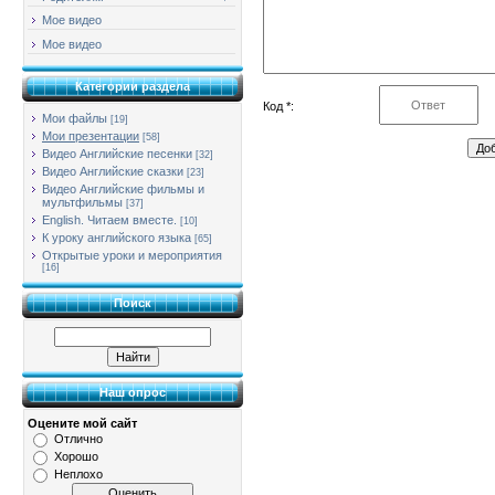
Мое видео
Мое видео
Категории раздела
Код *:
Мои файлы
[19]
Мои презентации
[58]
Видео Английские песенки
[32]
Видео Английские сказки
[23]
Видео Английские фильмы и
мультфильмы
[37]
English. Читаем вместе.
[10]
К уроку английского языка
[65]
Открытые уроки и мероприятия
[16]
Поиск
Наш опрос
Оцените мой сайт
Отлично
Хорошо
Неплохо