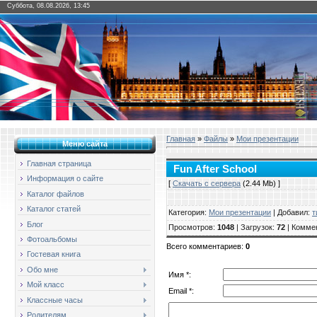
Суббота, 08.08.2026, 13:45
Главная
»
Файлы
»
Мои презентации
Меню сайта
Главная страница
Fun After School
Информация о сайте
[
Скачать с сервера
(2.44 Mb) ]
Каталог файлов
Каталог статей
Категория
:
Мои презентации
|
Добавил
:
т
Блог
Просмотров
:
1048
|
Загрузок
:
72
|
Комме
Фотоальбомы
Всего комментариев
:
0
Гостевая книга
Обо мне
Имя *:
Мой класс
Email *:
Классные часы
Родителям