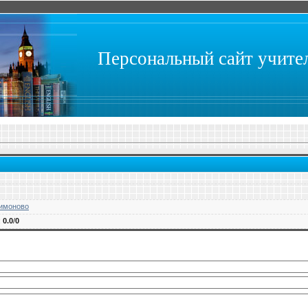
Персональный сайт учит
имоново
:
0.0
/
0