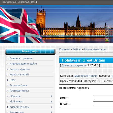
Воскресенье, 09.08.2026, 10:14
Главная
»
Файлы
»
Мои презентации
Меню сайта
Главная страница
Holidays in Great Britain
Информация о сайте
[
Скачать с сервера
(1.47 Mb) ]
Каталог файлов
Каталог статей
Категория
:
Мои презентации
|
Добавил
:
т
Блог
Просмотров
:
494
|
Загрузок
:
72
|
Рейтинг
Фотоальбомы
Всего комментариев
:
0
Гостевая книга
Обо мне
Имя *:
Мой класс
Email *:
Классные часы
Родителям