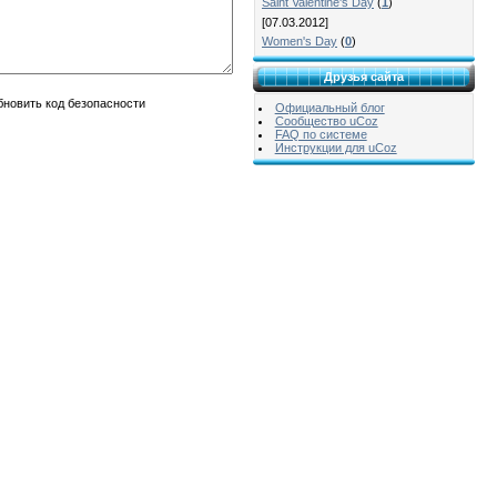
Saint Valentine's Day
(
1
)
[07.03.2012]
Women's Day
(
0
)
Друзья сайта
Официальный блог
Сообщество uCoz
FAQ по системе
Инструкции для uCoz