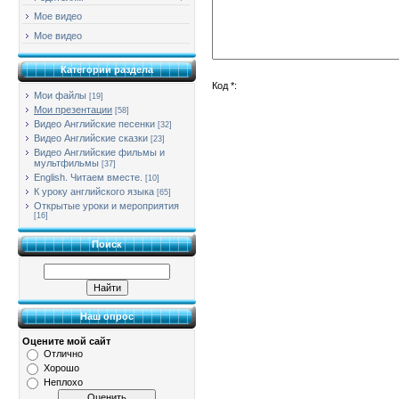
Мое видео
Мое видео
Категории раздела
Код *:
Мои файлы
[19]
Мои презентации
[58]
Видео Английские песенки
[32]
Видео Английские сказки
[23]
Видео Английские фильмы и
мультфильмы
[37]
English. Читаем вместе.
[10]
К уроку английского языка
[65]
Открытые уроки и мероприятия
[16]
Поиск
Наш опрос
Оцените мой сайт
Отлично
Хорошо
Неплохо