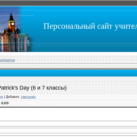
Персональный сайт учит
роприятия
trick's Day (6 и 7 классы)
ия
|
Добавил
:
тимоново
:
0.0
/
0