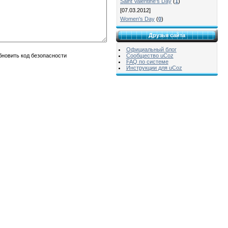
Saint Valentine's Day
(
1
)
[07.03.2012]
Women's Day
(
0
)
Друзья сайта
Официальный блог
Сообщество uCoz
FAQ по системе
Инструкции для uCoz