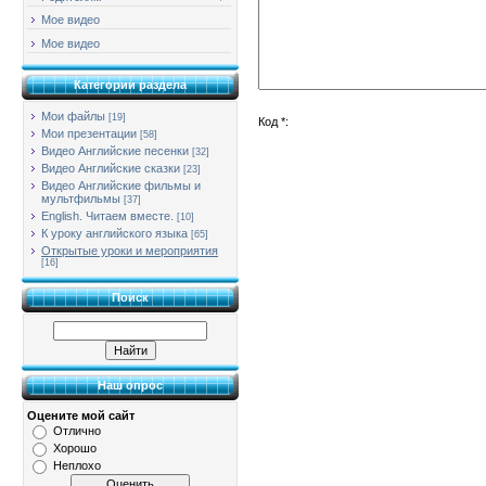
Мое видео
Мое видео
Категории раздела
Мои файлы
[19]
Код *:
Мои презентации
[58]
Видео Английские песенки
[32]
Видео Английские сказки
[23]
Видео Английские фильмы и
мультфильмы
[37]
English. Читаем вместе.
[10]
К уроку английского языка
[65]
Открытые уроки и мероприятия
[16]
Поиск
Наш опрос
Оцените мой сайт
Отлично
Хорошо
Неплохо