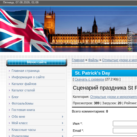
Пятница, 07.08.2026, 01:06
Главная
»
Файлы
»
Открытые уроки и ме
Меню сайта
Главная страница
St. Patrick's Day
Информация о сайте
[
Скачать с сервера
(27.2 Kb) ]
Каталог файлов
Сценарий праздника St Pa
Каталог статей
Категория
:
Открытые уроки и мероприят
Блог
Просмотров
:
389
|
Загрузок
:
20
|
Рейтинг
Фотоальбомы
Гостевая книга
Всего комментариев
:
0
Обо мне
Мой класс
Имя *:
Классные часы
Email *:
Родителям