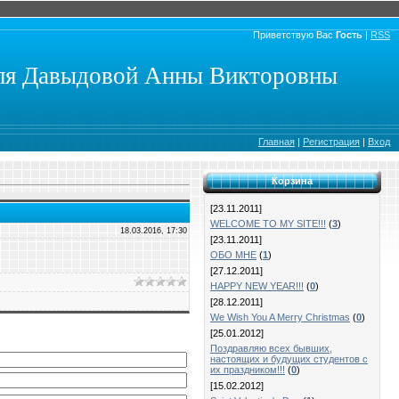
Приветствую Вас
Гость
|
RSS
еля Давыдовой Анны Викторовны
Главная
|
Регистрация
|
Вход
Корзина
[23.11.2011]
WELCOME TO MY SITE!!!
(
3
)
18.03.2016, 17:30
[23.11.2011]
ОБО МНЕ
(
1
)
[27.12.2011]
HAPPY NEW YEAR!!!
(
0
)
[28.12.2011]
We Wish You A Merry Christmas
(
0
)
[25.01.2012]
Поздравляю всех бывших,
настоящих и будущих студентов с
их праздником!!!
(
0
)
[15.02.2012]