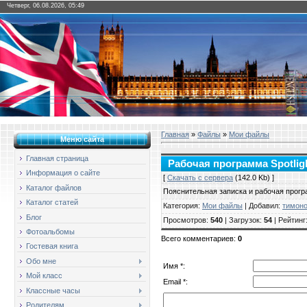
Четверг, 06.08.2026, 05:49
Главная
»
Файлы
»
Мои файлы
Меню сайта
Главная страница
Рабочая программа Spotligh
Информация о сайте
[
Скачать с сервера
(142.0 Kb) ]
Каталог файлов
Пояснительная записка и рабочая програ
Каталог статей
Категория
:
Мои файлы
|
Добавил
:
тимон
Блог
Просмотров
:
540
|
Загрузок
:
54
|
Рейтинг
Фотоальбомы
Всего комментариев
:
0
Гостевая книга
Обо мне
Имя *:
Мой класс
Email *:
Классные часы
Родителям