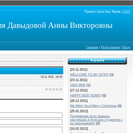
Приветствую Вас
Гость
|
RSS
еля Давыдовой Анны Викторовны
Главная
|
Регистрация
|
Вход
Корзина
[23.11.2011]
WELCOME TO MY SITE!!!
(
3
)
19.11.2011, 19:20
[23.11.2011]
ОБО МНЕ
(
1
)
[27.12.2011]
HAPPY NEW YEAR!!!
(
0
)
[28.12.2011]
We Wish You A Merry Christmas
(
0
)
[25.01.2012]
Поздравляю всех бывших,
настоящих и будущих студентов с
их праздником!!!
(
0
)
[15.02.2012]