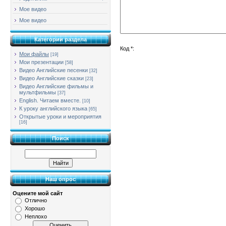
Мое видео
Мое видео
Категории раздела
Код *:
Мои файлы
[19]
Мои презентации
[58]
Видео Английские песенки
[32]
Видео Английские сказки
[23]
Видео Английские фильмы и
мультфильмы
[37]
English. Читаем вместе.
[10]
К уроку английского языка
[65]
Открытые уроки и мероприятия
[16]
Поиск
Наш опрос
Оцените мой сайт
Отлично
Хорошо
Неплохо