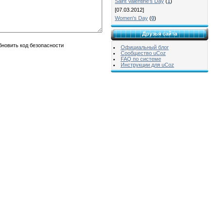
Saint Valentine's Day
(
1
)
[07.03.2012]
Women's Day
(
0
)
Друзья сайта
Официальный блог
Сообщество uCoz
FAQ по системе
Инструкции для uCoz