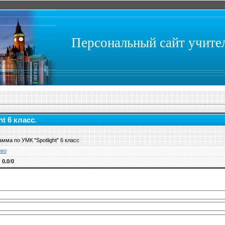
Персональный сайт учит
t 6 класс.
мма по УМК "Spotlight" 6 класс
ово
:
0.0
/
0