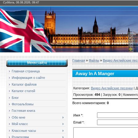
Суббота, 08.08.2026, 09:47
Главная
»
Файлы
»
Видео Английские пес
Меню сайта
Главная страница
Away In A Manger
Информация о сайте
Каталог файлов
Категория
:
Видео Английские песенки
|
Д
Каталог статей
Просмотров
:
494
|
Загрузок
:
0
|
Коммент
Блог
Всего комментариев
:
0
Фотоальбомы
Гостевая книга
Имя *:
Обо мне
Email *:
Мой класс
Классные часы
Родителям