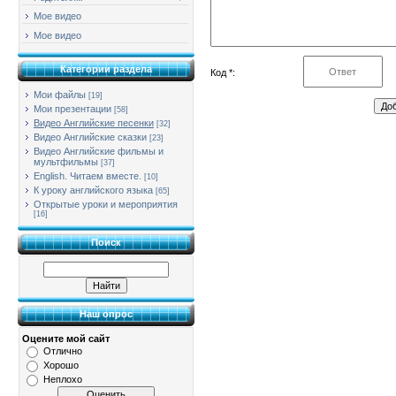
Мое видео
Мое видео
Категории раздела
Код *:
Мои файлы
[19]
Мои презентации
[58]
Видео Английские песенки
[32]
Видео Английские сказки
[23]
Видео Английские фильмы и
мультфильмы
[37]
English. Читаем вместе.
[10]
К уроку английского языка
[65]
Открытые уроки и мероприятия
[16]
Поиск
Наш опрос
Оцените мой сайт
Отлично
Хорошо
Неплохо