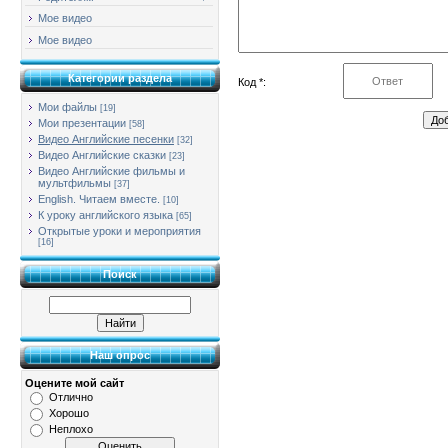
Мое видео
Мое видео
Категории раздела
Код *:
Мои файлы
[19]
Мои презентации
[58]
Видео Английские песенки
[32]
Видео Английские сказки
[23]
Видео Английские фильмы и
мультфильмы
[37]
English. Читаем вместе.
[10]
К уроку английского языка
[65]
Открытые уроки и мероприятия
[16]
Поиск
Наш опрос
Оцените мой сайт
Отлично
Хорошо
Неплохо