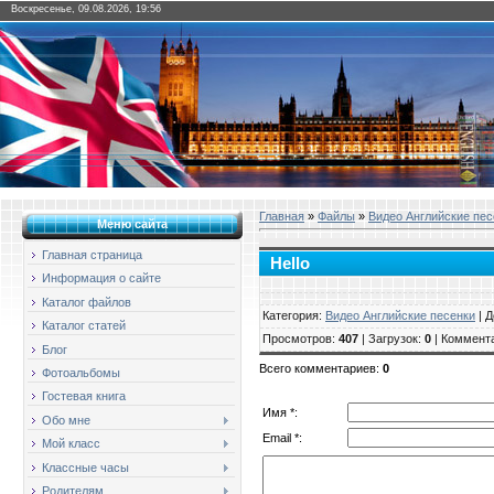
Воскресенье, 09.08.2026, 19:56
Главная
»
Файлы
»
Видео Английские пес
Меню сайта
Главная страница
Hello
Информация о сайте
Каталог файлов
Категория
:
Видео Английские песенки
|
Д
Каталог статей
Просмотров
:
407
|
Загрузок
:
0
|
Коммент
Блог
Всего комментариев
:
0
Фотоальбомы
Гостевая книга
Имя *:
Обо мне
Email *:
Мой класс
Классные часы
Родителям