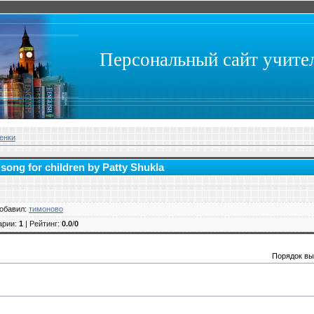
Персональный сайт учит
енки
n song for children by Patty Shukla
обавил
:
тимоново
арии
:
1
|
Рейтинг
:
0.0
/
0
Порядок вы