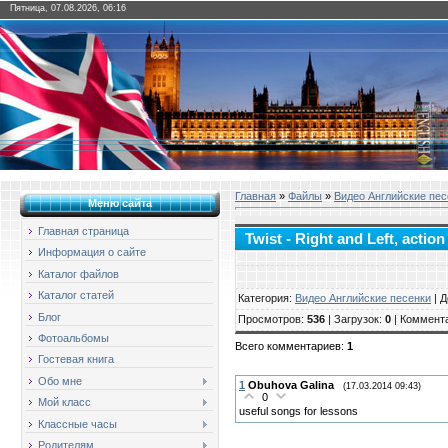
Пятница, 07.08.2026, 06:16
Главная
»
Файлы
»
Видео Английские пес
Меню сайта
Главная страница
Twist - Right and Left, actio
Информация о сайте
Каталог файлов
Каталог статей
Категория
:
Видео Английские песенки
|
Д
Блог
Просмотров
:
536
|
Загрузок
:
0
|
Коммент
Фотоальбомы
Всего комментариев
:
1
Гостевая книга
Обо мне
1
Obuhova Galina
(17.03.2014 09:43)
0
Мой класс
useful songs for lessons
Классные часы
Родителям