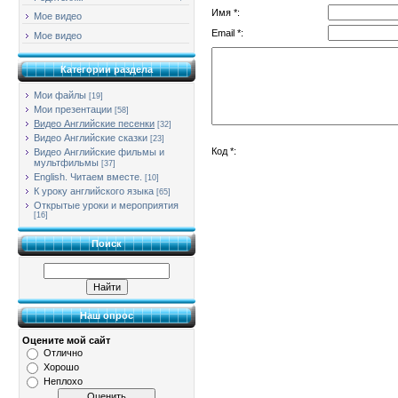
Имя *:
Мое видео
Email *:
Мое видео
Категории раздела
Мои файлы
[19]
Мои презентации
[58]
Видео Английские песенки
[32]
Видео Английские сказки
[23]
Код *:
Видео Английские фильмы и
мультфильмы
[37]
English. Читаем вместе.
[10]
К уроку английского языка
[65]
Открытые уроки и мероприятия
[16]
Поиск
Наш опрос
Оцените мой сайт
Отлично
Хорошо
Неплохо