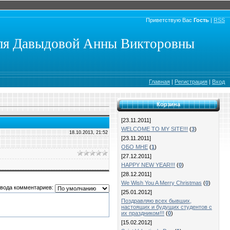
Приветствую Вас
Гость
|
RSS
еля Давыдовой Анны Викторовны
Главная
|
Регистрация
|
Вход
Корзина
[23.11.2011]
WELCOME TO MY SITE!!!
(
3
)
18.10.2013, 21:52
[23.11.2011]
ОБО МНЕ
(
1
)
[27.12.2011]
HAPPY NEW YEAR!!!
(
0
)
[28.12.2011]
We Wish You A Merry Christmas
(
0
)
вода комментариев:
[25.01.2012]
Поздравляю всех бывших,
настоящих и будущих студентов с
их праздником!!!
(
0
)
[15.02.2012]