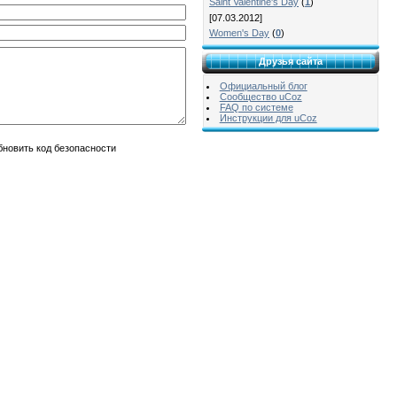
Saint Valentine's Day
(
1
)
[07.03.2012]
Women's Day
(
0
)
Друзья сайта
Официальный блог
Сообщество uCoz
FAQ по системе
Инструкции для uCoz