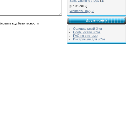
Saint Valentine's Day
(
1
)
[07.03.2012]
Women's Day
(
0
)
Друзья сайта
Официальный блог
Сообщество uCoz
FAQ по системе
Инструкции для uCoz