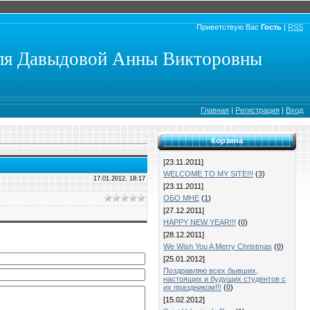
Приветствую Вас
Гость
|
RSS
еля Давыдовой Анны Викторовны
Главная
|
Регистрация
|
Вход
Корзина
[23.11.2011]
WELCOME TO MY SITE!!!
(
3
)
17.01.2012, 18:17
[23.11.2011]
ОБО МНЕ
(
1
)
[27.12.2011]
HAPPY NEW YEAR!!!
(
0
)
[28.12.2011]
We Wish You A Merry Christmas
(
0
)
[25.01.2012]
Поздравляю всех бывших,
настоящих и будущих студентов с
их праздником!!!
(
0
)
[15.02.2012]