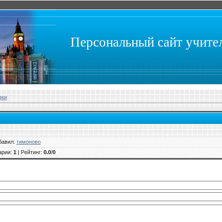
Персональный сайт учит
зки
бавил
:
тимоново
арии
:
1
|
Рейтинг
:
0.0
/
0