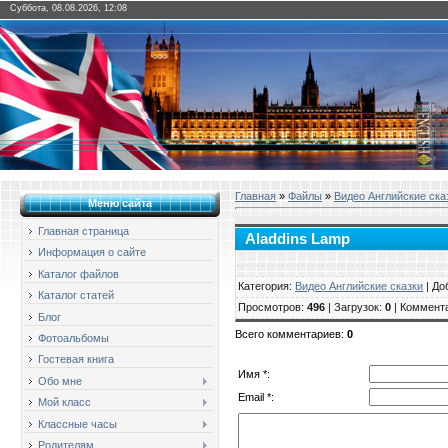
Суббота, 08.08.2026, 12:08
Главная
»
Файлы
»
Видео Английские ска
Меню сайта
Главная страница
Aladdins Lamp
Информация о сайте
Каталог файлов
Категория
:
Видео Английские сказки
|
До
Каталог статей
Просмотров
:
496
|
Загрузок
:
0
|
Коммент
Блог
Всего комментариев
:
0
Фотоальбомы
Гостевая книга
Имя *:
Обо мне
Email *:
Мой класс
Классные часы
Родителям