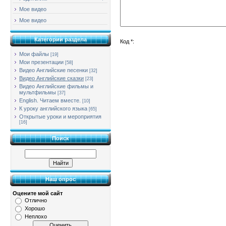
Мое видео
Мое видео
Категории раздела
Код *:
Мои файлы
[19]
Мои презентации
[58]
Видео Английские песенки
[32]
Видео Английские сказки
[23]
Видео Английские фильмы и
мультфильмы
[37]
English. Читаем вместе.
[10]
К уроку английского языка
[65]
Открытые уроки и мероприятия
[16]
Поиск
Наш опрос
Оцените мой сайт
Отлично
Хорошо
Неплохо