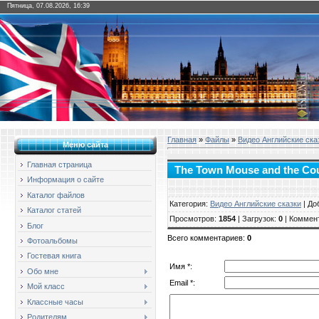
Пятница, 07.08.2026, 16:39
Главная
»
Файлы
»
Видео Английские ска
Меню сайта
Главная страница
The Town Mouse and the Co
Информация о сайте
Каталог файлов
Категория
:
Видео Английские сказки
|
До
Каталог статей
Просмотров
:
1854
|
Загрузок
:
0
|
Коммен
Блог
Всего комментариев
:
0
Фотоальбомы
Гостевая книга
Имя *:
Обо мне
Email *:
Мой класс
Классные часы
Родителям