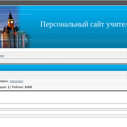
Персональный сайт учит
зки
бавил
:
тимоново
арии
:
1
|
Рейтинг
:
0.0
/
0