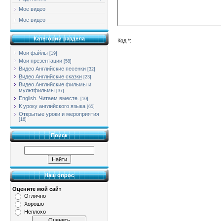
Мое видео
Мое видео
Категории раздела
Код *:
Мои файлы
[19]
Мои презентации
[58]
Видео Английские песенки
[32]
Видео Английские сказки
[23]
Видео Английские фильмы и
мультфильмы
[37]
English. Читаем вместе.
[10]
К уроку английского языка
[65]
Открытые уроки и мероприятия
[16]
Поиск
Наш опрос
Оцените мой сайт
Отлично
Хорошо
Неплохо