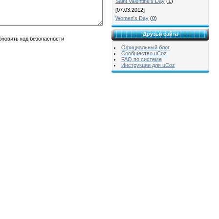
Saint Valentine's Day
(
1
)
[07.03.2012]
Women's Day
(
0
)
Друзья сайта
Официальный блог
Сообщество uCoz
FAQ по системе
Инструкции для uCoz