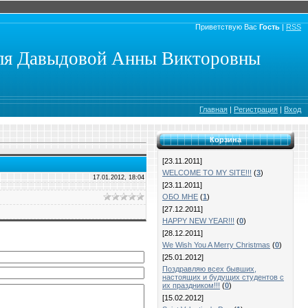
Приветствую Вас
Гость
|
RSS
еля Давыдовой Анны Викторовны
Главная
|
Регистрация
|
Вход
Корзина
[23.11.2011]
WELCOME TO MY SITE!!!
(
3
)
17.01.2012, 18:04
[23.11.2011]
ОБО МНЕ
(
1
)
[27.12.2011]
HAPPY NEW YEAR!!!
(
0
)
[28.12.2011]
We Wish You A Merry Christmas
(
0
)
[25.01.2012]
Поздравляю всех бывших,
настоящих и будущих студентов с
их праздником!!!
(
0
)
[15.02.2012]