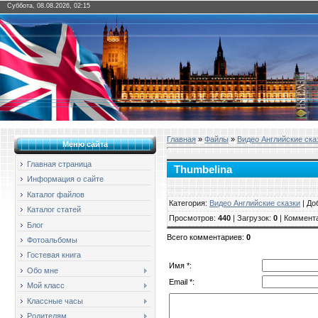
Суббота, 08.08.2026, 02:15
Главная
»
Файлы
»
Видео Английские ска
Меню сайта
Главная страница
Thumbelina
Информация о сайте
Каталог файлов
Категория
:
Видео Английские сказки
|
До
Каталог статей
Просмотров
:
440
|
Загрузок
:
0
|
Коммент
Блог
Всего комментариев
:
0
Фотоальбомы
Гостевая книга
Имя *:
Обо мне
Email *:
Мой класс
Классные часы
Родителям