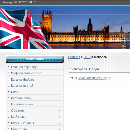
Четверг, 06.08.2026, 04:57
Главная
»
2012
»
Февраль
Меню сайта
Главная страница
15 Февраля, Среда
Информация о сайте
18:23
Saint Valentine's Day
(1)
Каталог файлов
Каталог статей
Блог
Фотоальбомы
Гостевая книга
Обо мне
Мой класс
Классные часы
Родителям