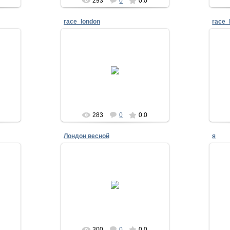
293
0
0.0
race_london
race_
20.07.2018
тимоново
283
0
0.0
Лондон весной
я
06.07.2016
тимоново
300
0
0.0