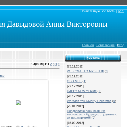
Приветствую Вас
Гость
|
RSS
еля Давыдовой Анны Викторовны
Главная
|
Регистрация
|
Вход
Корзина
Страницы
:
1
2
3
4
»
[23.11.2011]
WELCOME TO MY SITE!!!
(
3
)
оке
[23.11.2011]
ОБО МНЕ
(
1
)
[27.12.2011]
HAPPY NEW YEAR!!!
(
0
)
[28.12.2011]
23.09.2018
We Wish You A Merry Christmas
(
0
)
[25.01.2012]
тимоново
Поздравляю всех бывших,
настоящих и будущих студентов с
их праздником!!!
(
0
)
[15.02.2012]