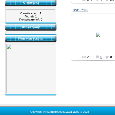
Статистика
DSC_7385
Онлайн всего:
1
Гостей:
1
Пользователей:
0
Форма входа
04.01.2015
Полезные ссылки
тимоново
299
0
0.0
Copyright Анна Викторовна Давыдова © 2026