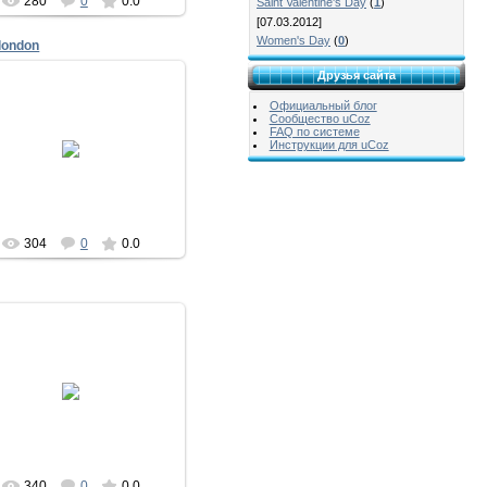
280
0
0.0
Saint Valentine's Day
(
1
)
[07.03.2012]
Women's Day
(
0
)
london
Друзья сайта
Официальный блог
Сообщество uCoz
FAQ по системе
05.07.2017
Инструкции для uCoz
тимоново
304
0
0.0
04.08.2015
тимоново
340
0
0.0