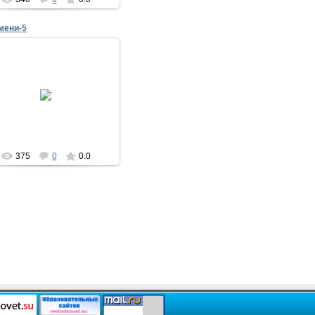
мени-5
02.09.2013
тимоново
375
0
0.0