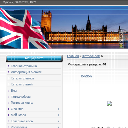
Суббота, 08.08.2026, 18:24
Главная
»
Фотоальбом
»
Меню сайта
Фотографий в разделе
:
40
Главная страница
Информация о сайте
london
Каталог файлов
Каталог статей
Блог
Фотоальбомы
20.12.2018
Гостевая книга
тимоново
Обо мне
Мой класс
Классные часы
Родителям