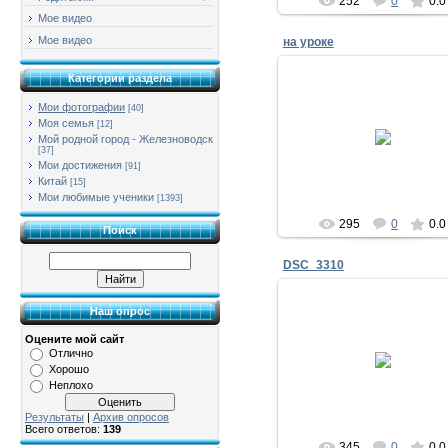
252
0
0.0
Мое видео
Мое видео
на уроке
Категории раздела
Мои фотографии
[40]
23.09.2018
Моя семья
[12]
Мой родной город - Железноводск
[37]
тимоново
Мои достижения
[91]
Китай
[15]
Мои любимые ученики
[1393]
295
0
0.0
Поиск
DSC_3310
Наш опрос
Оцените мой сайт
12.08.2016
Отлично
Хорошо
тимоново
Неплохо
Результаты
|
Архив опросов
Всего ответов:
139
345
0
0.0