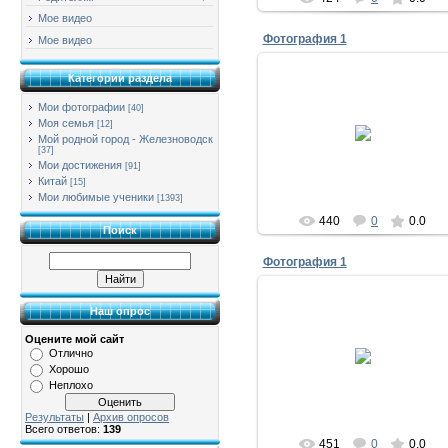
Мое видео
Фотография 1
Мое видео
Категории раздела
Мои фотографии
[40]
17.11.2011
Моя семья
[12]
Мой родной город - Железноводск
тимоново
[37]
Мои достижения
[91]
Китай
[15]
Мои любимые ученики
[1393]
440
0
0.0
Поиск
Фотография 1
Наш опрос
Оцените мой сайт
17.11.2011
Отлично
Хорошо
тимоново
Неплохо
Результаты
|
Архив опросов
Всего ответов:
139
451
0
0.0