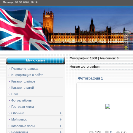
Пятница, 07.08.2026, 19:19
Фотографий:
1588
| Альбомов:
6
Меню сайта
Новые фотографии
Главная страница
Информация о сайте
Фотография 1
Каталог файлов
Каталог статей
Блог
Фотоальбомы
17.11.2011
Гостевая книга
тимоново
Обо мне
Мой класс
Классные часы
Родителям
424
0
0.0