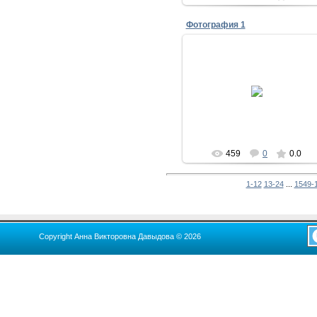
Фотография 1
17.11.2011
тимоново
459
0
0.0
1-12
13-24
...
1549-
Copyright Анна Викторовна Давыдова © 2026