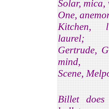
Solar, mica,
One, anemon
Kitchen, l
laurel;
Gertrude, 
mind,
Scene, Melp
Billet doe