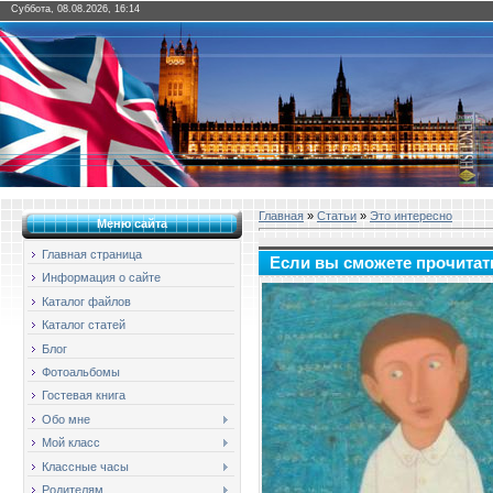
Суббота, 08.08.2026, 16:14
Главная
»
Статьи
»
Это интересно
Меню сайта
Главная страница
Если вы сможете прочитат
Информация о сайте
Каталог файлов
Каталог статей
Блог
Фотоальбомы
Гостевая книга
Обо мне
Мой класс
Классные часы
Родителям