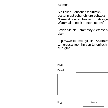
kalimera
Sie lieben Schönheitschirurgie?
bester plastischer chirurg schweiz
Niemand operiert besser Brustvergr
Warum also noch immer suchen?
Laden Sie die Femmestyle Webseit
über
http://www.femmestyle.li/ - Bruststr
Ein grossartiger Tip von tortenfisc
güle güle
Имя *:
Email *:
Код *: