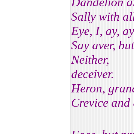
Dandelion an
Sally with all
Eye, I, ay, a
Say aver, but
Neither, l
deceiver.
Heron, grana
Crevice and 