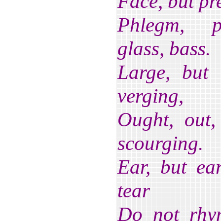
Face, but pre
Phlegm, ph
glass, bass.
Large, but t
verging,
Ought, out,
scourging.
Ear, but e
tear
Do not rhy