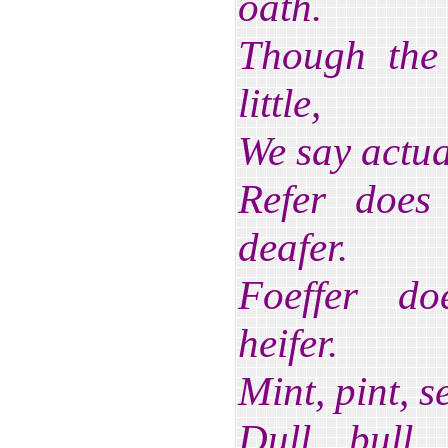
oath.
Though the 
little,
We say actual
Refer does
deafer.
Foeffer do
heifer.
Mint, pint, 
Dull, bull