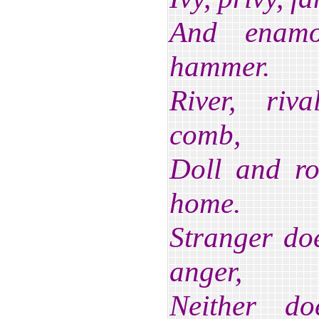
And enamo
hammer.
River, riv
comb,
Doll and r
home.
Stranger do
anger,
Neither do