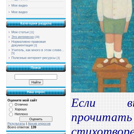
Мое видео
Мое видео
Категории раздела
Мои статьи
[11]
Это интересно
[28]
Нормативно-правовая
документация
[3]
Учитель, как много в этом слове...
[5]
Полезные интернет-ресурсы
[3]
Поиск
Наш опрос
Если в
Оцените мой сайт
Отлично
Хорошо
прочи
Неплохо
Результаты
|
Архив опросов
стихотворе
Всего ответов:
139