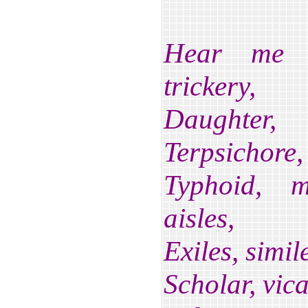
Hear me s
trickery,
Daughter,
Terpsichore,
Typhoid, me
aisles,
Exiles, simil
Scholar, vica