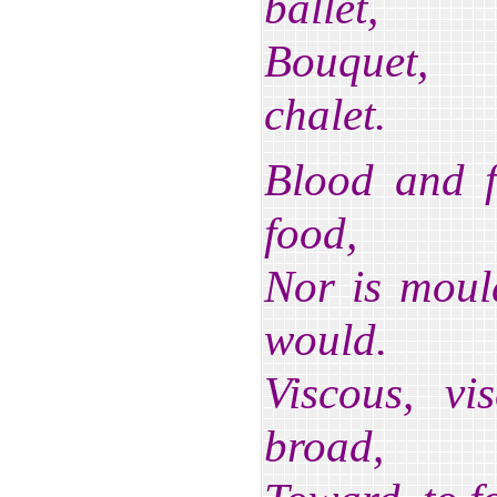
ballet,
Bouquet, w
chalet.
Blood and f
food,
Nor is moul
would.
Viscous, vi
broad,