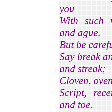
you
With such 
and ague.
But be caref
Say break an
and streak;
Cloven, oven
Script, rec
and toe.