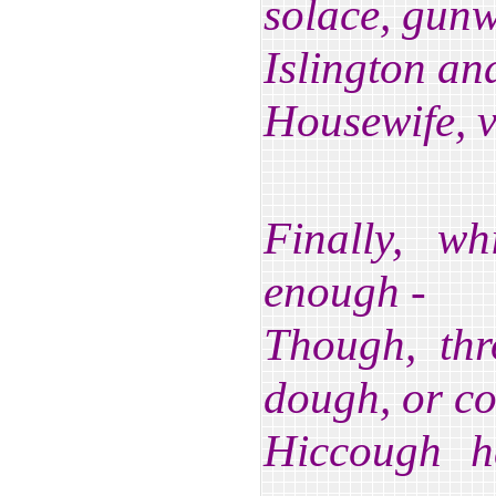
solace, gunw
Islington and
Housewife, v
Finally, w
enough -
Though, thr
dough, or c
Hiccough h