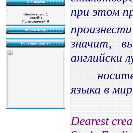
Статистика
при этом п
Онлайн всего:
1
Гостей:
1
Пользователей:
0
произнес
Форма входа
значит, в
Полезные ссылки
английски л
носителе
языка в мир
Dearest crea