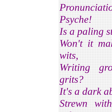
Pronunciat
Psyche!
Is a paling 
Won't it ma
wits,
Writing gr
grits?
It's a dark a
Strewn with