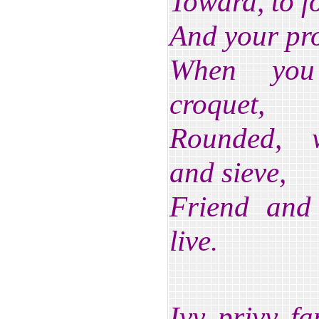
Toward, to f
And your pr
When you 
croquet,
Rounded, w
and sieve,
Friend and 
live.
Ivy, privy, 