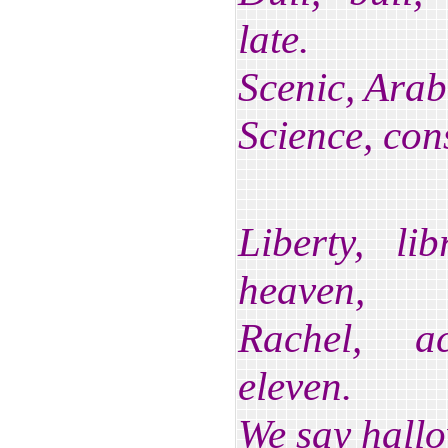
late.
Scenic, Arabi
Science, cons
Liberty, li
heaven,
Rachel, ac
eleven.
We say hallo