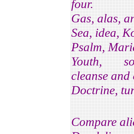
four.
Gas, alas, a
Sea, idea, K
Psalm, Maria
Youth, so
cleanse and 
Doctrine, tu
Compare alie