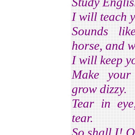
Study Englis
I will teach 
Sounds lik
horse, and w
I will keep y
Make your 
grow dizzy.
Tear in eye
tear.
So shall I! 