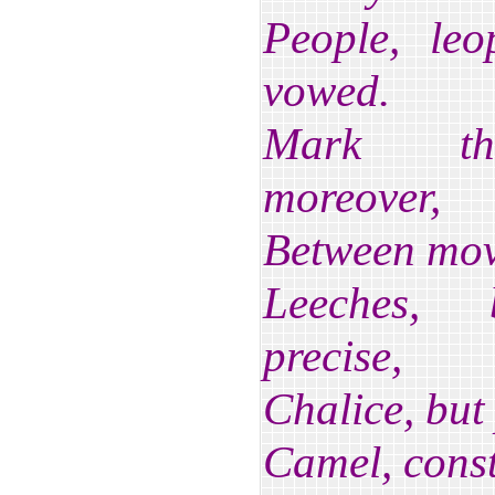
People, leo
vowed.
Mark the
moreover,
Between move
Leeches, b
precise,
Chalice, but 
Camel, const