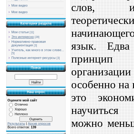
слов, и
Мое видео
Мое видео
теоретичес
Категории раздела
начинающег
Мои статьи
[11]
Это интересно
[28]
Нормативно-правовая
язык. Едва
документация
[3]
Учитель, как много в этом слове...
[5]
принцип 
Полезные интернет-ресурсы
[3]
организаци
Поиск
особенно на 
Наш опрос
это эконом
Оцените мой сайт
Отлично
научиться 
Хорошо
Неплохо
можно меньш
Результаты
|
Архив опросов
Всего ответов:
139