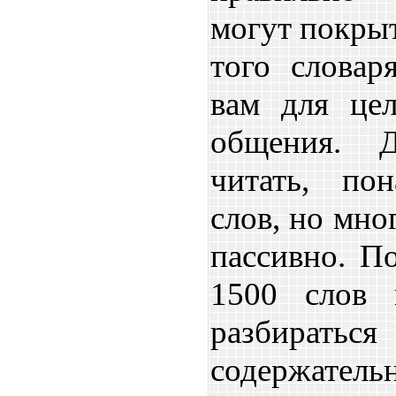
могут покрыт
того словар
вам для цел
общения. 
читать, по
слов, но мно
пассивно. П
1500 слов 
разбиратьс
содержательн