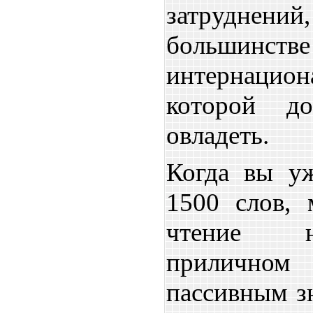
затруднени
большинств
интернацио
которой до
овладеть.
Когда вы уж
1500 слов, 
чтение н
приличн
пассивным з