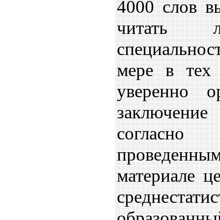
4000 слов в
читать л
специально
мере в тех 
уверенно о
заключение
согласн
проведенны
материале це
среднестати
образова