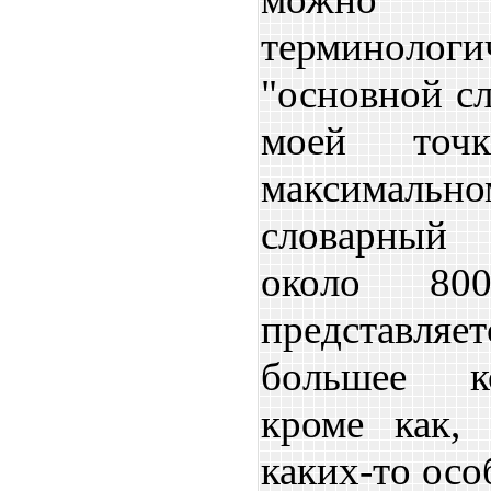
терминологи
"основной сл
моей точ
максима
словарный 
около 80
представля
большее ко
кроме как,
каких-то осо