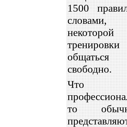
1500 прави
словами,
некоторой 
трениров
общаться
свободно.
Что к
профессион
то обы
предста