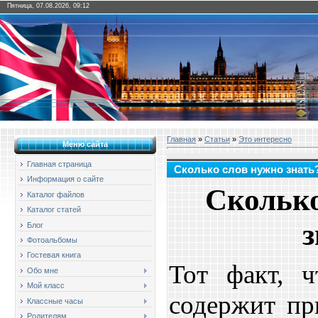
Пятница, 07.08.2026, 09:12
Главная
»
Статьи
»
Это интересно
Меню сайта
Главная страница
Сколько слов нужно знать
Информация о сайте
Сколько
Каталог файлов
Каталог статей
з
Блог
Фотоальбомы
Гостевая книга
Тот факт, ч
Обо мне
Мой класс
содержит пр
Классные часы
Родителям