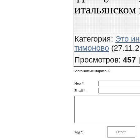
итальянском 
Категория
:
Это и
тимоново
(27.11.2
Просмотров
:
457
Всего комментариев
:
0
Имя *:
Email *:
Код *: