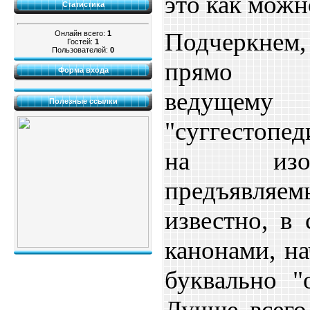
это как можн
Статистика
Подчеркнем
Онлайн всего:
1
Гостей:
1
Пользователей:
0
прямо пр
Форма входа
ведущем
Полезные ссылки
"суггестопе
на изоб
предъявляем
известно, в 
канонами, н
буквально "
Лучше всего