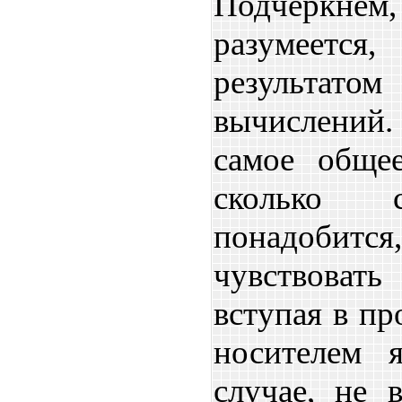
Подчеркнем, 
разумеетс
результ
вычислений.
самое обще
сколько 
понадоб
чувствоват
вступая в пр
носителем 
случае, не 