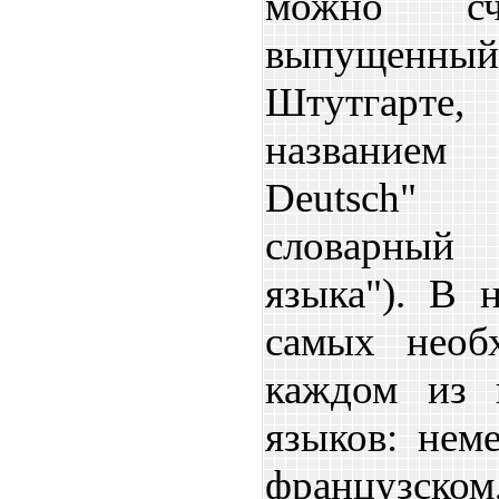
можно счи
выпущенны
Штутгарт
названием 
Deutsch
словарный 
языка"). В 
самых необ
каждом из 
языков: неме
французск