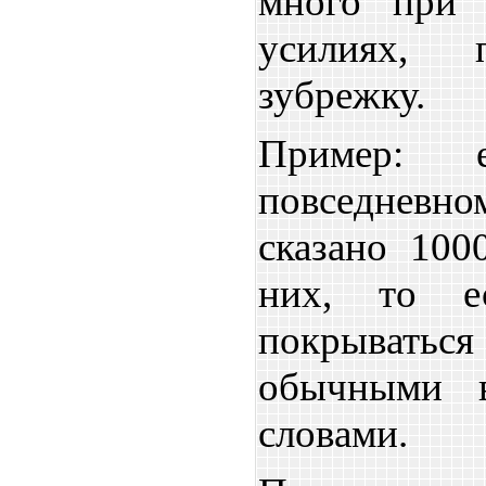
много при 
усилиях, 
зубрежку.
Пример: 
повседнев
сказано 100
них, то е
покрыват
обычными в
словами.