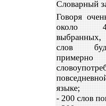
Словарный за
Говоря очен
около 4
выбранных,
слов буд
приме
словоуп
повседневн
языке;
- 200 слов п