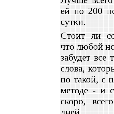
ей по 200 н
сутки.
Стоит ли со
что любой н
забудет все 
слова, котор
по такой, с 
методе - и с
скоро, всег
дней.