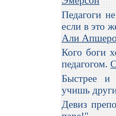
Эмерсон
Педагоги н
если в это 
Али Апшер
Кого боги х
педагогом.
С
Быстрее и 
учишь друг
Девиз препо
паре!"