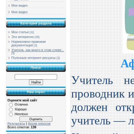
Мое видео
Мое видео
Категории раздела
Мои статьи
[11]
Это интересно
[28]
Нормативно-правовая
документация
[3]
Учитель, как много в этом слове...
[5]
Полезные интернет-ресурсы
[3]
Аф
Поиск
Учитель н
проводник и
Наш опрос
Оцените мой сайт
должен отк
Отлично
Хорошо
Неплохо
учитель — л
Результаты
|
Архив опросов
Всего ответов:
139