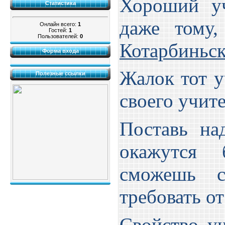
Хороший уч
Статистика
даже тому
Онлайн всего:
1
Гостей:
1
Пользователей:
0
Котарбиньс
Форма входа
Жалок тот у
Полезные ссылки
своего учит
Поставь на
окажутся 
сможешь с
требовать от
Свойство уч