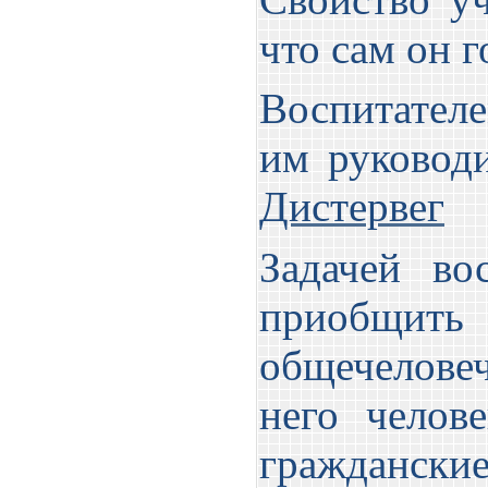
что сам он 
Воспитател
им руковод
Дистервег
Задачей во
приобщи
общечеловеч
него челов
граждански