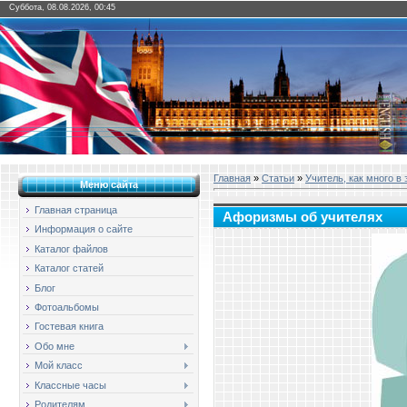
Суббота, 08.08.2026, 00:45
Главная
»
Статьи
»
Учитель, как много в 
Меню сайта
Главная страница
Афоризмы об учителях
Информация о сайте
Каталог файлов
Каталог статей
Блог
Фотоальбомы
Гостевая книга
Обо мне
Мой класс
Классные часы
Родителям