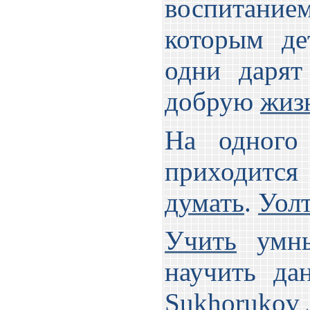
воспитани
которым де
одни даря
добрую
жиз
На одного
приходится
думать
.
Уол
Учить
умны
научить да
Sukhorukov