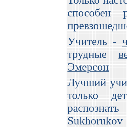
способен р
превзошедше
Учитель -
трудные
в
Эмерсон
Лучший учит
только де
распознать
Sukhorukov