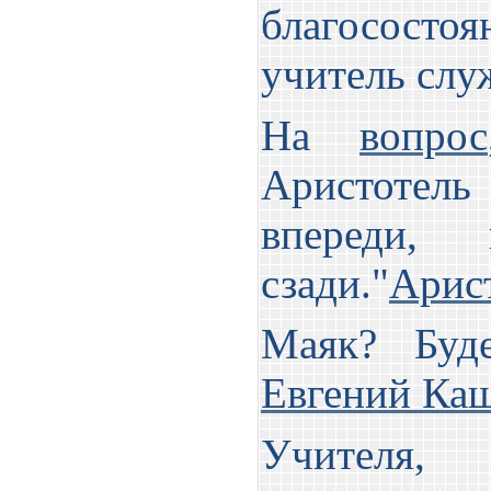
благососто
учитель слу
На
вопрос
Аристотель
впереди
сзади."
Арис
Маяк? Буд
Евгений Ка
Учителя,