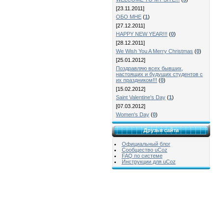
[23.11.2011]
ОБО МНЕ
(
1
)
[27.12.2011]
HAPPY NEW YEAR!!!
(
0
)
[28.12.2011]
We Wish You A Merry Christmas
(
0
)
[25.01.2012]
Поздравляю всех бывших,
настоящих и будущих студентов с
их праздником!!!
(
0
)
[15.02.2012]
Saint Valentine's Day
(
1
)
[07.03.2012]
Women's Day
(
0
)
Друзья сайта
Официальный блог
Сообщество uCoz
FAQ по системе
Инструкции для uCoz