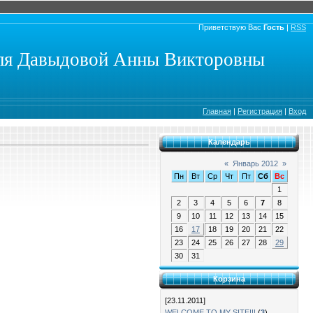
Приветствую Вас
Гость
|
RSS
еля Давыдовой Анны Викторовны
Главная
|
Регистрация
|
Вход
Календарь
«
Январь 2012
»
Пн
Вт
Ср
Чт
Пт
Сб
Вс
1
2
3
4
5
6
7
8
9
10
11
12
13
14
15
16
17
18
19
20
21
22
23
24
25
26
27
28
29
30
31
Корзина
[23.11.2011]
WELCOME TO MY SITE!!!
(
3
)