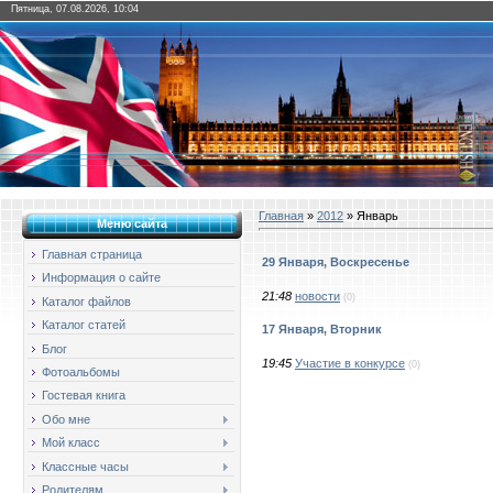
Пятница, 07.08.2026, 10:04
Главная
»
2012
»
Январь
Меню сайта
Главная страница
29 Января, Воскресенье
Информация о сайте
21:48
новости
(0)
Каталог файлов
Каталог статей
17 Января, Вторник
Блог
19:45
Участие в конкурсе
(0)
Фотоальбомы
Гостевая книга
Обо мне
Мой класс
Классные часы
Родителям