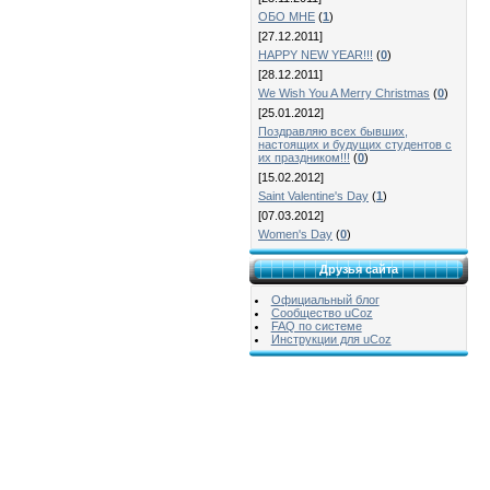
ОБО МНЕ
(
1
)
[27.12.2011]
HAPPY NEW YEAR!!!
(
0
)
[28.12.2011]
We Wish You A Merry Christmas
(
0
)
[25.01.2012]
Поздравляю всех бывших,
настоящих и будущих студентов с
их праздником!!!
(
0
)
[15.02.2012]
Saint Valentine's Day
(
1
)
[07.03.2012]
Women's Day
(
0
)
Друзья сайта
Официальный блог
Сообщество uCoz
FAQ по системе
Инструкции для uCoz