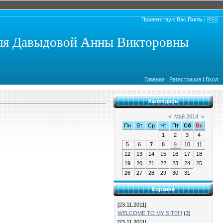
Приветствую Вас
Гость
|
RSS
еля Давыдовой Анны Викторовны
Главная
|
Регистрация
|
Вход
Календарь
«
Май 2014
»
Пн
Вт
Ср
Чт
Пт
Сб
Вс
1
2
3
4
5
6
7
8
9
10
11
12
13
14
15
16
17
18
19
20
21
22
23
24
25
26
27
28
29
30
31
Корзина
[23.11.2011]
WELCOME TO MY SITE!!!
(
3
)
[23.11.2011]