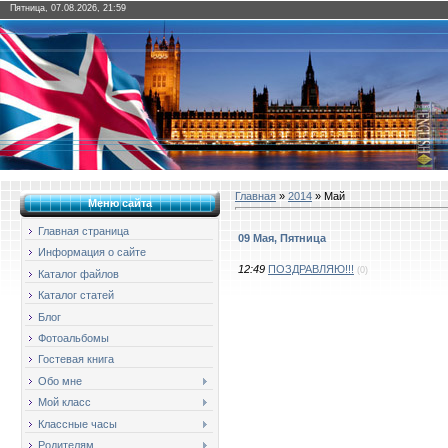
Пятница, 07.08.2026, 21:59
Главная
»
2014
»
Май
Меню сайта
Главная страница
09 Мая, Пятница
Информация о сайте
12:49
ПОЗДРАВЛЯЮ!!!
(0)
Каталог файлов
Каталог статей
Блог
Фотоальбомы
Гостевая книга
Обо мне
Мой класс
Классные часы
Родителям