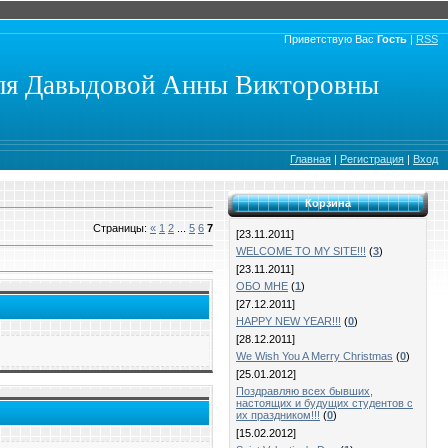
Приветствую Вас
Гость
|
RSS
еля Давыдовой Анны Викторовны
Главная
|
Регистрация
|
Вход
Корзина
Страницы
:
«
1
2
...
5
6
7
[23.11.2011]
WELCOME TO MY SITE!!!
(
3
)
[23.11.2011]
ОБО МНЕ
(
1
)
[27.12.2011]
HAPPY NEW YEAR!!!
(
0
)
[28.12.2011]
We Wish You A Merry Christmas
(
0
)
[25.01.2012]
Поздравляю всех бывших,
настоящих и будущих студентов с
их праздником!!!
(
0
)
[15.02.2012]