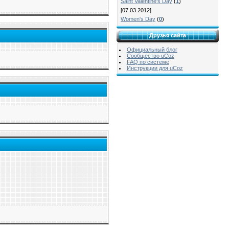
Saint Valentine's Day
(
1
)
[07.03.2012]
Women's Day
(
0
)
Друзья сайта
Официальный блог
Сообщество uCoz
FAQ по системе
Инструкции для uCoz