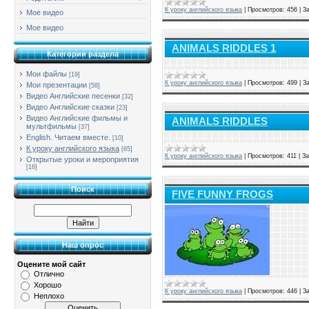
К уроку английского языка
|
Просмотров:
456
|
За
Мое видео
Мое видео
ANIMALS RIDDLES 1
Категории раздела
Мои файлы
[19]
К уроку английского языка
|
Просмотров:
499
|
За
Мои презентации
[58]
Видео Английские песенки
[32]
Видео Английские сказки
[23]
Видео Английские фильмы и
ANIMALS RIDDLES
мультфильмы
[37]
English. Читаем вместе.
[10]
К уроку английского языка
[65]
К уроку английского языка
|
Просмотров:
411
|
За
Открытые уроки и мероприятия
[16]
Поиск
FIVE FUNNY FROGS
Наш опрос
Оцените мой сайт
Отлично
Хорошо
К уроку английского языка
|
Просмотров:
446
|
За
Неплохо