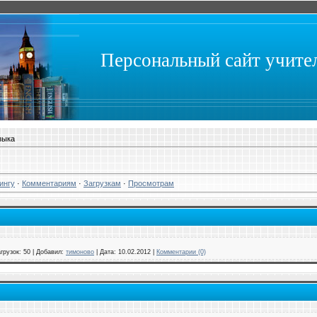
Персональный сайт учит
зыка
ингу
·
Комментариям
·
Загрузкам
·
Просмотрам
грузок:
50
|
Добавил:
тимоново
|
Дата:
10.02.2012
|
Комментарии (0)