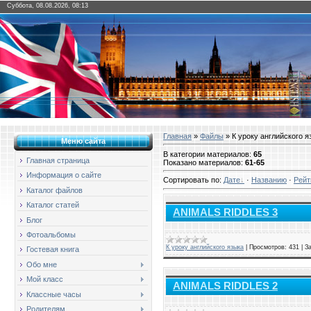
Суббота, 08.08.2026, 08:13
Главная
»
Файлы
» К уроку английского я
Меню сайта
В категории материалов
:
65
Главная страница
Показано материалов
:
61-65
Информация о сайте
Сортировать по
:
Дате
·
Названию
·
Рейт
Каталог файлов
Каталог статей
ANIMALS RIDDLES 3
Блог
Фотоальбомы
К уроку английского языка
|
Просмотров:
431
|
За
Гостевая книга
Обо мне
Мой класс
ANIMALS RIDDLES 2
Классные часы
Родителям