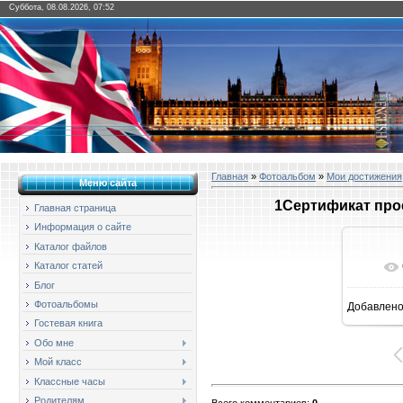
Суббота, 08.08.2026, 07:52
Главная
»
Фотоальбом
»
Мои достижения
Меню сайта
1Сертификат прое
Главная страница
Информация о сайте
Каталог файлов
Каталог статей
Блог
Фотоальбомы
Добавлен
11
Гостевая книга
Обо мне
Мой класс
Классные часы
Родителям
Всего комментариев
:
0