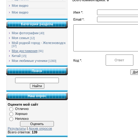
Мое видео
Имя *:
Мое видео
Email *:
Категории раздела
Мои фотографии
[40]
Моя семья
[12]
Мой родной город - Железноводск
[37]
Мои достижения
[91]
Китай
[15]
Код *:
Мои любимые ученики
[1393]
Поиск
Наш опрос
Оцените мой сайт
Отлично
Хорошо
Неплохо
Результаты
|
Архив опросов
Всего ответов:
139