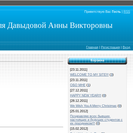
Приветствую Вас
Гость
|
RSS
еля Давыдовой Анны Викторовны
Главная
|
Регистрация
|
Вход
Корзина
[23.11.2011]
WELCOME TO MY SITE!!!
(
3
)
[23.11.2011]
ОБО МНЕ
(
1
)
[27.12.2011]
HAPPY NEW YEAR!!!
(
0
)
[28.12.2011]
We Wish You A Merry Christmas
(
0
)
[25.01.2012]
Поздравляю всех бывших,
настоящих и будущих студентов с
их праздником!!!
(
0
)
[15.02.2012]