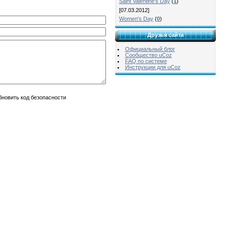
Saint Valentine's Day
(
1
)
[07.03.2012]
Women's Day
(
0
)
Друзья сайта
Официальный блог
Сообщество uCoz
FAQ по системе
Инструкции для uCoz