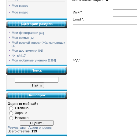
Мое видео
Имя *:
Мое видео
Email *:
Категории раздела
Мои фотографии
[40]
Моя семья
[12]
Мой родной город - Железноводск
[37]
Мои достижения
[91]
Китай
[15]
Код *:
Мои любимые ученики
[1393]
Поиск
Наш опрос
Оцените мой сайт
Отлично
Хорошо
Неплохо
Результаты
|
Архив опросов
Всего ответов:
139