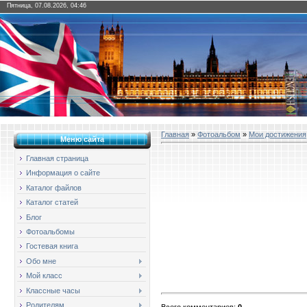
Пятница, 07.08.2026, 04:46
Главная
»
Фотоальбом
»
Мои достижения
Меню сайта
Главная страница
Информация о сайте
Каталог файлов
Каталог статей
Блог
Фотоальбомы
Гостевая книга
Обо мне
Мой класс
Классные часы
Родителям
Всего комментариев
:
0