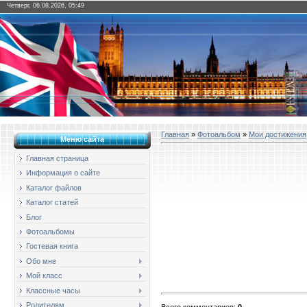
Четверг, 06.08.2026, 05:49
Главная
»
Фотоальбом
»
Мои достижения
Меню сайта
Главная страница
Информация о сайте
Каталог файлов
Каталог статей
Блог
Фотоальбомы
Гостевая книга
Обо мне
Мой класс
Классные часы
Родителям
Всего комментариев
:
0