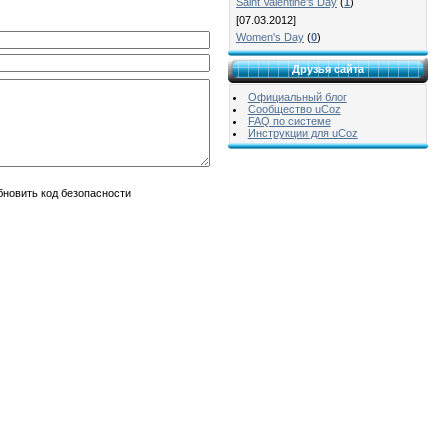
Saint Valentine's Day
(
1
)
[07.03.2012]
Women's Day
(
0
)
Друзья сайта
Официальный блог
Сообщество uCoz
FAQ по системе
Инструкции для uCoz