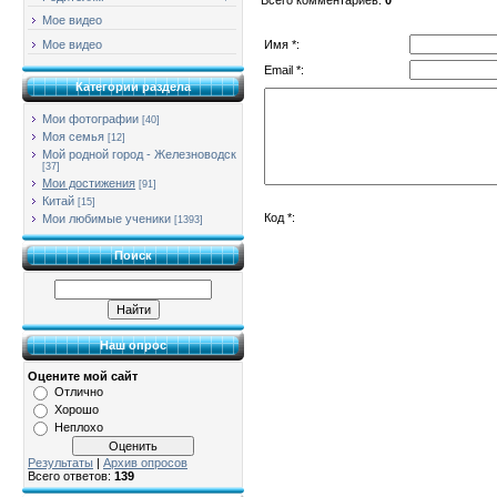
Мое видео
Имя *:
Мое видео
Email *:
Категории раздела
Мои фотографии
[40]
Моя семья
[12]
Мой родной город - Железноводск
[37]
Мои достижения
[91]
Китай
[15]
Код *:
Мои любимые ученики
[1393]
Поиск
Наш опрос
Оцените мой сайт
Отлично
Хорошо
Неплохо
Результаты
|
Архив опросов
Всего ответов:
139