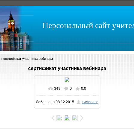
Персональный сайт учит
» сертификат участника вебинара
сертификат участника вебинара
349
0
0.0
В реальном размере
Добавлено
08.12.2015
тимоново
1131x1600
/ 165.7Kb