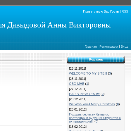
Приветствую Вас
Гость
|
RSS
еля Давыдовой Анны Викторовны
Главная
|
Регистрация
|
Вход
Корзина
[23.11.2011]
WELCOME TO MY SITE!!!
(
3
)
[23.11.2011]
ОБО МНЕ
(
1
)
[27.12.2011]
HAPPY NEW YEAR!!!
(
0
)
[28.12.2011]
We Wish You A Merry Christmas
(
0
)
[25.01.2012]
Поздравляю всех бывших,
настоящих и будущих студентов с
их праздником!!!
(
0
)
[15.02.2012]