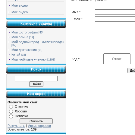
Мое видео
Имя *:
Мое видео
Email *:
Категории раздела
Мои фотографии
[40]
Моя семья
[12]
Мой родной город - Железноводск
[37]
Мои достижения
[91]
Китай
[15]
Код *:
Мои любимые ученики
[1393]
Поиск
Наш опрос
Оцените мой сайт
Отлично
Хорошо
Неплохо
Результаты
|
Архив опросов
Всего ответов:
139