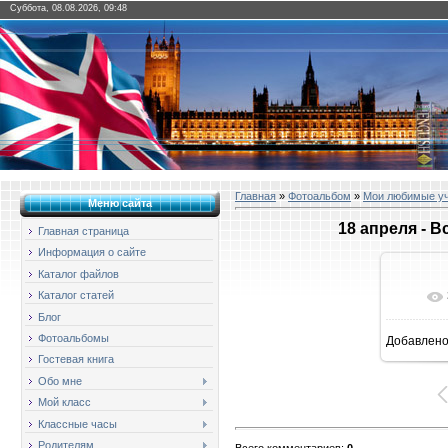
Суббота, 08.08.2026, 09:48
Главная
»
Фотоальбом
»
Мои любимые у
Меню сайта
18 апреля - 
Главная страница
Информация о сайте
Каталог файлов
Каталог статей
Блог
Фотоальбомы
Добавлен
16
Гостевая книга
Обо мне
Мой класс
Классные часы
Родителям
Всего комментариев
:
0