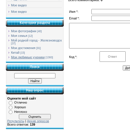
Мое видео
Имя *:
Мое видео
Email *:
Категории раздела
Мои фотографии
[40]
Моя семья
[12]
Мой родной город - Железноводск
[37]
Мои достижения
[91]
Китай
[15]
Код *:
Мои любимые ученики
[1393]
Поиск
Наш опрос
Оцените мой сайт
Отлично
Хорошо
Неплохо
Результаты
|
Архив опросов
Всего ответов:
139