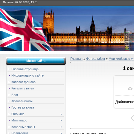
Пятница, 07.08.2026, 13:51
Главная
»
Фотоальбом
»
Мои любимые у
Меню сайта
1 се
Главная страница
Информация о сайте
Каталог файлов
Каталог статей
Блог
Фотоальбомы
Добавлен
16
Гостевая книга
Обо мне
Мой класс
Классные часы
Родителям
Всего комментариев
:
0