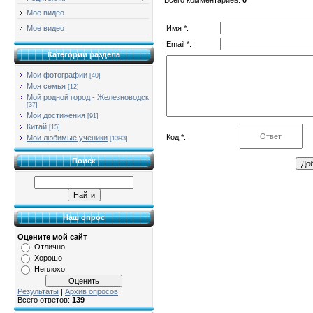
Мое видео
Имя *:
Мое видео
Email *:
Категории раздела
Мои фотографии
[40]
Моя семья
[12]
Мой родной город - Железноводск
[37]
Мои достижения
[91]
Китай
[15]
Код *:
Мои любимые ученики
[1393]
Поиск
Наш опрос
Оцените мой сайт
Отлично
Хорошо
Неплохо
Результаты
|
Архив опросов
Всего ответов:
139