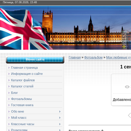
Пятница, 07.08.2026, 15:48
Главная
»
Фотоальбом
»
Мои любимые у
Меню сайта
1 се
Главная страница
Информация о сайте
Каталог файлов
Каталог статей
Блог
Фотоальбомы
Добавлен
16
Гостевая книга
Обо мне
Мой класс
Классные часы
Родителям
Всего комментариев
:
0