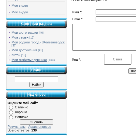
Мое видео
Имя *:
Мое видео
Email *:
Категории раздела
Мои фотографии
[40]
Моя семья
[12]
Мой родной город - Железноводск
[37]
Мои достижения
[91]
Китай
[15]
Код *:
Мои любимые ученики
[1393]
Поиск
Наш опрос
Оцените мой сайт
Отлично
Хорошо
Неплохо
Результаты
|
Архив опросов
Всего ответов:
139