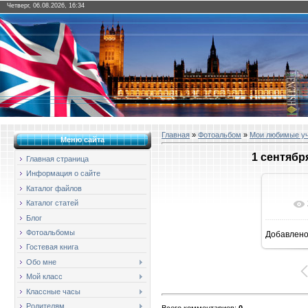
Четверг, 06.08.2026, 16:34
Главная
»
Фотоальбом
»
Мои любимые у
Меню сайта
1 сентябр
Главная страница
Информация о сайте
Каталог файлов
Каталог статей
Блог
Фотоальбомы
Добавлен
1
Гостевая книга
Обо мне
Мой класс
Классные часы
Родителям
Всего комментариев
:
0