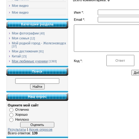
Мое видео
Имя *:
Мое видео
Email *:
Категории раздела
Мои фотографии
[40]
Моя семья
[12]
Мой родной город - Железноводск
[37]
Мои достижения
[91]
Китай
[15]
Код *:
Мои любимые ученики
[1393]
Поиск
Наш опрос
Оцените мой сайт
Отлично
Хорошо
Неплохо
Результаты
|
Архив опросов
Всего ответов:
139