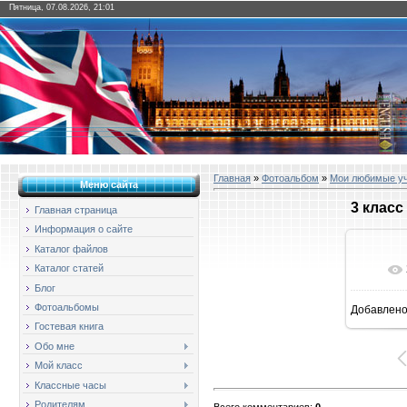
Пятница, 07.08.2026, 21:01
Главная
»
Фотоальбом
»
Мои любимые у
Меню сайта
3 класс 
Главная страница
Информация о сайте
Каталог файлов
Каталог статей
Блог
Фотоальбомы
Добавлен
1
Гостевая книга
Обо мне
Мой класс
Классные часы
Родителям
Всего комментариев
:
0