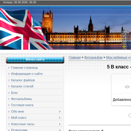
Четверг, 06.08.2026, 09:28
Главная
»
Фотоальбом
»
Мои любимые у
Меню сайта
5 В класс
Главная страница
Информация о сайте
Каталог файлов
Каталог статей
Блог
Фотоальбомы
Добавлен
1
Гостевая книга
Обо мне
Мой класс
Классные часы
Родителям
Всего комментариев
:
0