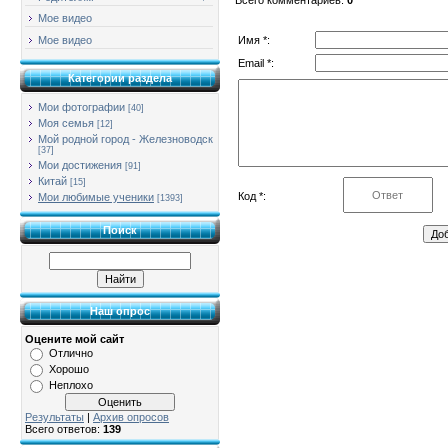
Мое видео
Имя *:
Мое видео
Email *:
Категории раздела
Мои фотографии
[40]
Моя семья
[12]
Мой родной город - Железноводск
[37]
Мои достижения
[91]
Китай
[15]
Код *:
Мои любимые ученики
[1393]
Поиск
Наш опрос
Оцените мой сайт
Отлично
Хорошо
Неплохо
Результаты
|
Архив опросов
Всего ответов:
139